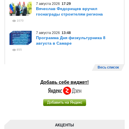
7 августа 2026
17:29
Вячеслав Федорищев вручил
госнаграды строителям региона
1070
7 августа 2026
13:48
Программа Дня физкультурника 8
августа в Самаре
855
Весь список
Добавь себе виджет!
АКЦЕНТЫ