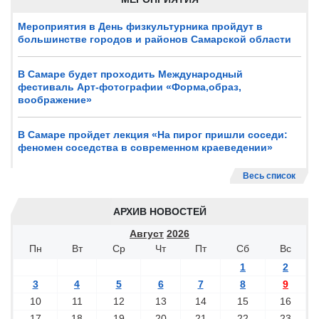
Мероприятия в День физкультурника пройдут в
большинстве городов и районов Самарской области
В Самаре будет проходить Международный
фестиваль Арт-фотографии «Форма,образ,
воображение»
В Самаре пройдет лекция «На пирог пришли соседи:
феномен соседства в современном краеведении»
Весь список
АРХИВ НОВОСТЕЙ
Август
2026
Пн
Вт
Ср
Чт
Пт
Сб
Вс
1
2
3
4
5
6
7
8
9
10
11
12
13
14
15
16
17
18
19
20
21
22
23