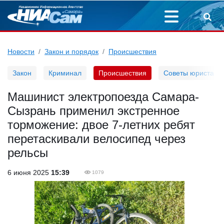
Новости
Закон и порядок
Происшествия
Закон
Криминал
Происшествия
Советы юриста
Машинист электропоезда Самара-
Сызрань применил экстренное
торможение: двое 7-летних ребят
перетаскивали велосипед через
рельсы
6 июня 2025
15:39
1079