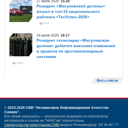
27 июля 2026
15:20
Резидент «Жигулевской долины»
вошел в топ-10 национального
рейтинга «ТехУспех-2026»
973
24 июля 2026
16:17
Резидент технопарка «Жигулевская
долина» добился внесения изменений
в правила по противопожарным
системам
1205
Весь список
©
2010-2026 СМИ
"Независимое Информационное Агентство
Самара"
.
Все права защищены — разрешение редакции на перепечатку
материалов и ссылка на "НИАСам" обязательны.
Свидетельство регистрации СМИ
выдано Роскомнадзор: ЭЛ № ФС 77 -