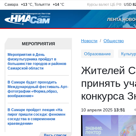
Самара
+13
°C, Тольятти
+14
°C
Курсы валют ЦБ РФ:
USD
8
ЛЕНТА НОВО
Новости
Общество
МЕРОПРИЯТИЯ
Образование
Культу
Мероприятия в День
физкультурника пройдут в
большинстве городов и районов
Жителей С
Самарской области
принять уч
В Самаре будет проходить
Международный фестиваль Арт-
фотографии «Форма,образ,
конкурса З
воображение»
10 апреля 2025
13:51
В Самаре пройдет лекция «На
пирог пришли соседи: феномен
соседства в современном
краеведении»
Весь список