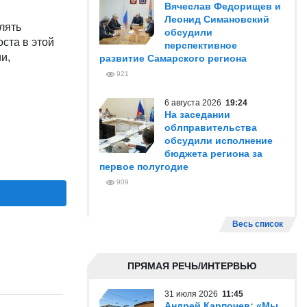
Вячеслав Федорищев и
Леонид Симановский
лять
обсудили
ста в этой
перспективное
и,
развитие Самарского региона
921
6 августа 2026
19:24
На заседании
облправительства
обсудили исполнение
бюджета региона за
первое полугодие
909
Весь список
ПРЯМАЯ РЕЧЬ/ИНТЕРВЬЮ
31 июля 2026
11:45
Андрей Карпочев: «Мы