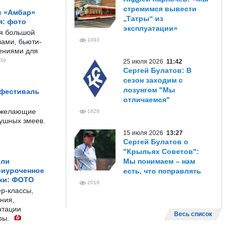
стремимся вывести
с «Амбар»
„Татры“ из
я: фото
эксплуатации»
ся большой
1093
ами, бьюти-
чениями для
39
25 июля 2026
11:42
Сергей Булатов: В
сезон заходим с
лозунгом "Мы
 фестиваль
отличаемся"
е желающие
1828
душных змеев.
15 июля 2026
13:27
Сергей Булатов о
"Крыльях Советов":
ели
Мы понимаем – нам
риуроченное
есть, что поправлять
жи: ФОТО
2018
р-классы,
ния,
нтации
Весь список
ры.