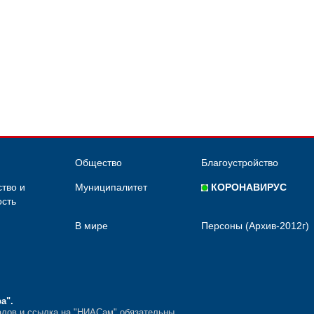
Общество
Благоустройство
тво и
Муниципалитет
КОРОНАВИРУС
сть
В мире
Персоны (Архив-2012г)
ра"
.
лов и ссылка на "НИАСам" обязательны.