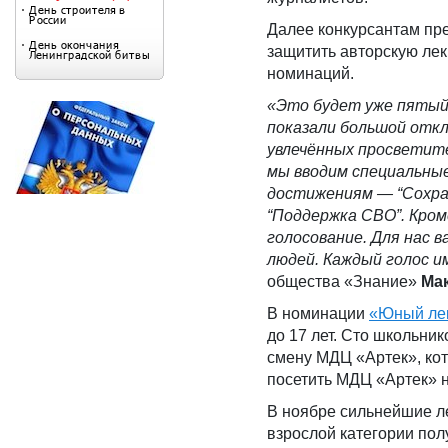
Далее конкурсантам пр
защитить авторскую ле
номинаций.
«Это будет уже пятый
показали большой откл
увлечённых просветит
мы вводим специальные
достижениям — “Сохра
“Поддержка СВО”. Кром
голосование. Для нас 
людей. Каждый голос 
общества «Знание»
Ма
В номинации
«Юный ле
до 17 лет. Сто школьни
смену МДЦ «Артек», кот
посетить МДЦ «Артек» н
В ноябре сильнейшие л
взрослой категории пол