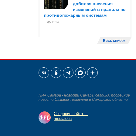
добился внесения
изменений в правила по
противопожарным системам
1214
Весь список
НИА Самара - новости Самары сегодня, последние
новости Самары Тольятти и Самарской области
Создание сайта —
mediaidea