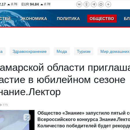
2.17
0.76
EUR
94.84
0.78
СТЕЙ
ЭКОНОМИКА
ПОЛИТИКА
ОБЩЕСТВО
БЛ
ра
Здравоохранение
Мода
Туризм
Мир домашних
амарской области приглаш
астие в юбилейном сезоне
нание.Лектор
775
Общество «Знание» запустило пятый с
Всероссийского конкурса
Знание
.Л
ект
Количество победителей будет рекорд