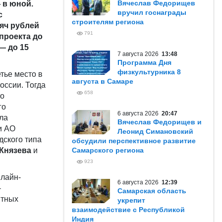
Вячеслав Федорищев
 в юной.
вручил госнаграды
с
строителям региона
яч рублей
791
проекта до
— до 15
7 августа 2026
13:48
Программа Дня
физкультурника 8
тье место в
августа в Самаре
оссии. Тогда
658
то
го
6 августа 2026
20:47
ела
Вячеслав Федорищев и
и АО
Леонид Симановский
дского типа
обсудили перспективное развитие
 Князева
и
Самарского региона
923
нлайн-
6 августа 2026
12:39
-
Самарская область
ытных
укрепит
и
взаимодействие с Республикой
Индия