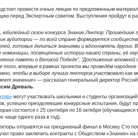
едстоит провести очные лекции по предложенным материа
кцию перед Экспертным советом. Выступления пройдут в ра
, юбилейный сезон конкурса
Знание
.Л
ектор
. Прошедшие 
ик аудитории — по всей стране формируется сообщество
елей, готовых
делить
ся знаниями и вдохновлять
других. 
 номинации, посвящённые истории нашей страны, её гер
нение памяти о Великой Победе”, “Достижения атомной 
е того, впервые в
рамках
пр
оекта мы проведём народное
важно, чтобы в
выборе
лучших лекторов участвовало как 
имеет значение»
— рассказал генеральный директор Россий
ксим
Древаль
.
ктор»
могут участвовать школьники и студенты организаций
ков, успешно преодолевшие конкурсные испытания, будут 
орая состоится с 25 сентября по 16 октября (обучающиеся 
е чаще одного раза в год).
екторы отправятся на трехдневный финал в Москву. Сто по
учат право заключить контракты с Обществом «Знание» на