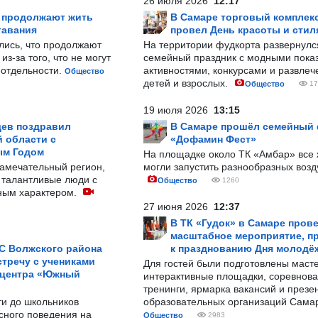
26 июля 2026
12:17
р продолжают жить
В Самаре торговый комплек
тавания
провел День красоты и стил
лись, что продолжают
На территории фудкорта развернул
з-за того, что не могут
семейный праздник с модными показ
-отдельности.
активностями, конкурсами и развле
Общество
детей и взрослых.
Общество
17
19 июля 2026
13:15
ев поздравил
В Самаре прошёл семейный
 области с
«Дофамин Фест»
ым Годом
На площадке около ТК «Амбар» вс
замечательный регион,
могли запустить разнообразных воз
 талантливые люди с
Общество
1260
ным характером.
27 июня 2026
12:37
В ТК «Гудок» в Самаре пров
масштабное мероприятие, п
С Волжского района
к празднованию Дня молодё
тречу с учениками
Для гостей были подготовлены масте
 центра «Южный
интерактивные площадки, соревнова
тренинги, ярмарка вакансий и презе
ти до школьников
образовательных организаций Сама
сного поведения на
Общество
2983