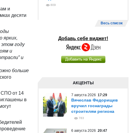
809
лам и
мках десяти
Весь список
годы
 ярких,
Добавь себе виджет!
В этом году
оям и
отрасли” и
можно больше
ского
АКЦЕНТЫ
 СПО от 14
7 августа 2026
17:29
приглашены в
Вячеслав Федорищев
вручил госнаграды
могут
строителям региона
783
бедителей
 проведение
6 августа 2026
20:47