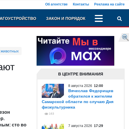
Об агентстве
Контакты
Реклама на сайте
АГОУСТРОЙСТВО
ЗАКОН И ПОРЯДОК
 животных
ают
В ЦЕНТРЕ ВНИМАНИЯ
8 августа 2026
12:00
Вячеслав Федорищев
обратился к жителям
Самарской области по случаю Дня
физкультурника
езон
163
ор
.
ным: сто во
7 августа 2026
17:29