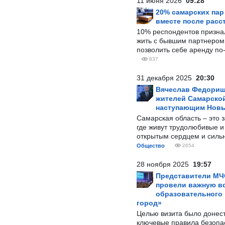
11 июня 2026
09:28
20% самарских па
вместе после расс
10% респондентов призна
жить с бывшим партнером и
позволить себе аренду по
837
31 декабря 2025
20:30
Вячеслав Федорищ
жителей Самарской
наступающим Нов
Самарская область – это 
где живут трудолюбивые и
открытым сердцем и силь
Общество
2654
28 ноября 2025
19:57
Представители МЧ
провели важную вс
образовательного
город»
Целью визита было донес
ключевые правила безопа