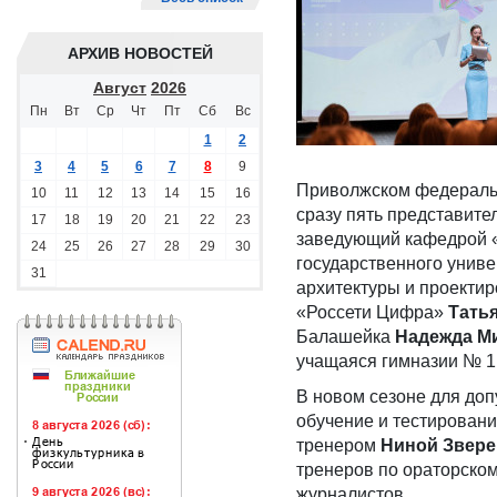
АРХИВ НОВОСТЕЙ
Август
2026
Пн
Вт
Ср
Чт
Пт
Сб
Вс
1
2
3
4
5
6
7
8
9
Приволжском федерально
10
11
12
13
14
15
16
сразу пять представите
17
18
19
20
21
22
23
заведующий кафедрой «
24
25
26
27
28
29
30
государственного унив
31
архитектуры и проекти
«Россети Цифра»
Тать
Балашейка
Надежда М
учащаяся гимназии № 
В новом сезоне для доп
обучение и тестировани
тренером
Ниной Звер
тренеров по ораторском
журналистов.