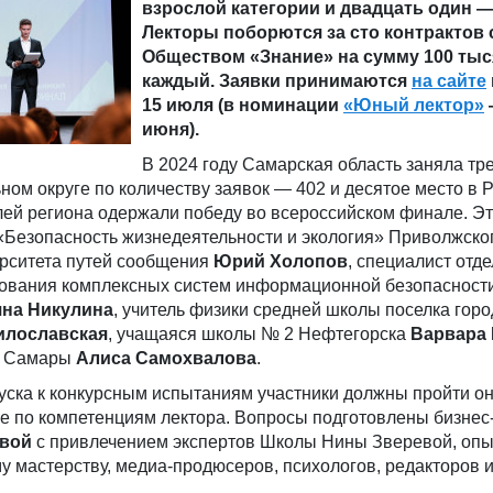
взрослой категории и двадцать один —
Лекторы поборются за сто контрактов 
Обществом «Знание» на сумму 100 тыс
к
аждый. Заявки принимаются
на сайте
15 июля (в номинации
«Юный лектор»
июня).
В 2024 году Самарская область заняла тре
м округе по количеству заявок — 402 и десятое место в Р
лей региона одержали победу во всероссийском финале. Э
Безопасность жизнедеятельности и экология» Приволжско
ерситета путей сообщения
Юрий Холоп
ов
, специалист отд
рования комплексных систем информационной безопасност
яна Никулина
, учитель физики средней школы поселка горо
илославская
, учащаяся школы № 2 Нефтегорска
Варва
ра
1 Самары
Алиса
Самохвалова
.
уска к конкурсным испытаниям участники должны пройти о
е по компетенциям лектора. Вопросы подготовлены бизнес
евой
с привлечением экспертов Школы Нины Зверевой, оп
у мастерству, медиа-продюсеров, психологов, редакторов 