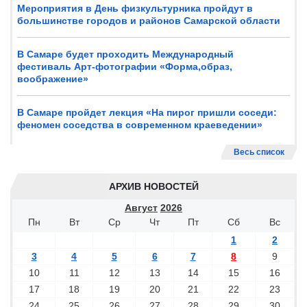
Мероприятия в День физкультурника пройдут в
большинстве городов и районов Самарской области
В Самаре будет проходить Международный
фестиваль Арт-фотографии «Форма,образ,
воображение»
В Самаре пройдет лекция «На пирог пришли соседи:
феномен соседства в современном краеведении»
Весь список
АРХИВ НОВОСТЕЙ
Август
2026
Пн
Вт
Ср
Чт
Пт
Сб
Вс
1
2
3
4
5
6
7
8
9
10
11
12
13
14
15
16
17
18
19
20
21
22
23
24
25
26
27
28
29
30