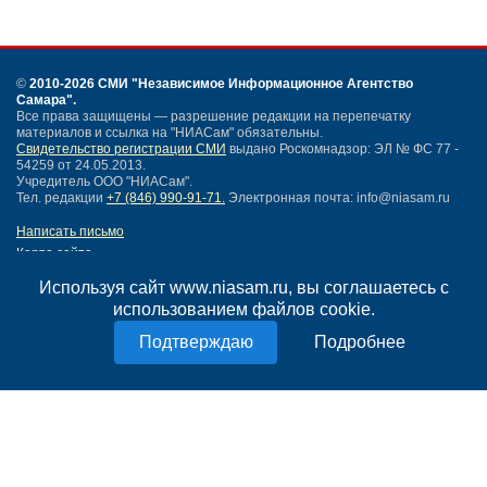
©
2010-2026 СМИ
"Независимое Информационное Агентство
Самара"
.
Все права защищены — разрешение редакции на перепечатку
материалов и ссылка на "НИАСам" обязательны.
Свидетельство регистрации СМИ
выдано Роскомнадзор: ЭЛ № ФС 77 -
54259 от 24.05.2013.
Учредитель ООО "НИАСам".
Тел. редакции
+7 (846) 990-91-71.
Электронная почта: info@niasam.ru
Написать письмо
Карта сайта
Нашли ошибку?
Используя сайт www.niasam.ru, вы соглашаетесь с
Политика конфиденциальности
использованием файлов cookie.
Согласие на обработку персональных данных
18+
Подробнее
НИА Самара - новости Самары сегодня, последние новости Самары
Тольятти и Самарской области