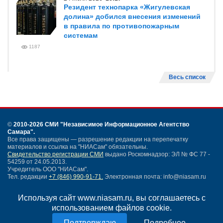
Резидент технопарка «Жигулевская
долина» добился внесения изменений
в правила по противопожарным
системам
1187
Весь список
©
2010-2026 СМИ
"Независимое Информационное Агентство
Самара"
.
Все права защищены — разрешение редакции на перепечатку
материалов и ссылка на "НИАСам" обязательны.
Свидетельство регистрации СМИ
выдано Роскомнадзор: ЭЛ № ФС 77 -
54259 от 24.05.2013.
Учредитель ООО "НИАСам".
Тел. редакции
+7 (846) 990-91-71.
Электронная почта: info@niasam.ru
Написать письмо
Используя сайт www.niasam.ru, вы соглашаетесь с
Карта сайта
использованием файлов cookie.
Нашли ошибку?
Политика конфиденциальности
Подробнее