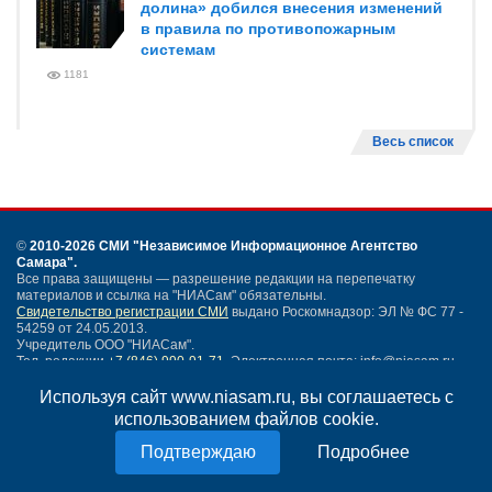
долина» добился внесения изменений
в правила по противопожарным
системам
1181
Весь список
©
2010-2026 СМИ
"Независимое Информационное Агентство
Самара"
.
Все права защищены — разрешение редакции на перепечатку
материалов и ссылка на "НИАСам" обязательны.
Свидетельство регистрации СМИ
выдано Роскомнадзор: ЭЛ № ФС 77 -
54259 от 24.05.2013.
Учредитель ООО "НИАСам".
Тел. редакции
+7 (846) 990-91-71.
Электронная почта: info@niasam.ru
Написать письмо
Используя сайт www.niasam.ru, вы соглашаетесь с
Карта сайта
использованием файлов cookie.
Нашли ошибку?
Подробнее
Политика конфиденциальности
Согласие на обработку персональных данных