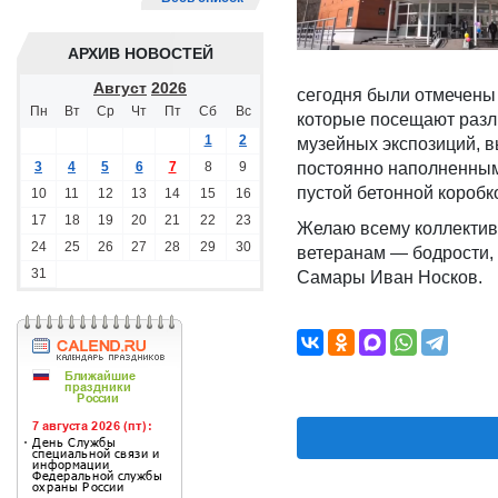
АРХИВ НОВОСТЕЙ
Август
2026
сегодня были отмечены
Пн
Вт
Ср
Чт
Пт
Сб
Вс
которые посещают разл
1
2
музейных экспозиций, в
3
4
5
6
7
8
9
постоянно наполненным 
пустой бетонной коробк
10
11
12
13
14
15
16
17
18
19
20
21
22
23
Желаю всему коллективу
24
25
26
27
28
29
30
ветеранам — бодрости, э
31
Самары Иван Носков.