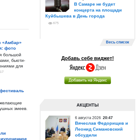
В Самаре не будет
концерта на площади
Куйбышева в День города
675
с «Амбар»
Весь список
я: фото
ся большой
Добавь себе виджет!
ами, бьюти-
чениями для
17
 фестиваль
е желающие
АКЦЕНТЫ
душных змеев.
6 августа 2026
20:47
Вячеслав Федорищев и
Леонид Симановский
ели
обсудили
риуроченное