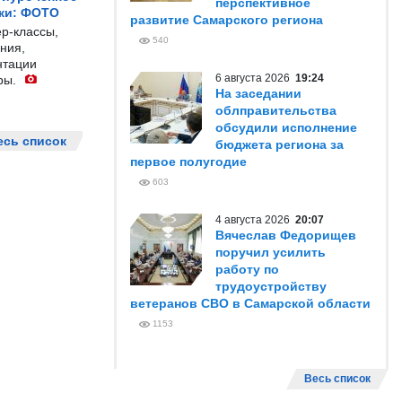
перспективное
жи: ФОТО
развитие Самарского региона
р-классы,
540
ния,
нтации
6 августа 2026
19:24
ры.
На заседании
облправительства
обсудили исполнение
есь список
бюджета региона за
первое полугодие
603
4 августа 2026
20:07
Вячеслав Федорищев
поручил усилить
работу по
трудоустройству
ветеранов СВО в Самарской области
1153
Весь список