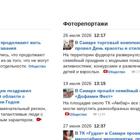
Фоторепортажи
26 июля 2026
12:17
р продолжают жить
В Самаре торговый комплек
тавания
провел День красоты и стил
лись, что продолжают
На территории фудкорта развернул
з-за того, что не могут
семейный праздник с модными показ
-отдельности.
активностями, конкурсами и развле
Общество
детей и взрослых.
Общество
17
19 июля 2026
13:15
ев поздравил
В Самаре прошёл семейный
 области с
«Дофамин Фест»
ым Годом
На площадке около ТК «Амбар» вс
замечательный регион,
могли запустить разнообразных воз
 талантливые люди с
Общество
1239
ным характером.
27 июня 2026
12:37
В ТК «Гудок» в Самаре пров
масштабное мероприятие, п