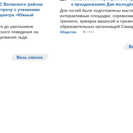
С Волжского района
к празднованию Дня молодё
тречу с учениками
Для гостей были подготовлены масте
 центра «Южный
интерактивные площадки, соревнова
тренинги, ярмарка вакансий и презе
ти до школьников
образовательных организаций Сама
сного поведения на
Общество
2959
рования льда.
В
Весь список