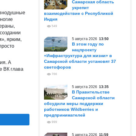
Самарская область
укрепит
авнодушные
взаимодействие с Республикой
Многие
Индия
ераны,
549
 создании
», ярким,
5 августа 2026
13:50
В этом году по
просто
нацпроекту
«Инфраструктура для жизни» в
Самарской области установят 37
ия. А
светофоров
е ВК глава
766
5 августа 2026
13:35
В Правительстве
Самарской области
обсудили меры поддержки
работников Wildberries и
предпринимателей
999
5 августа 2026
11:59