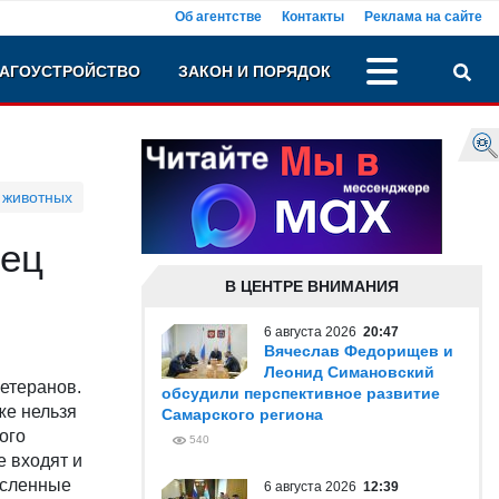
Об агентстве
Контакты
Реклама на сайте
АГОУСТРОЙСТВО
ЗАКОН И ПОРЯДОК
 животных
рец
В ЦЕНТРЕ ВНИМАНИЯ
6 августа 2026
20:47
Вячеслав Федорищев и
Леонид Симановский
етеранов.
обсудили перспективное развитие
же нельзя
Самарского региона
ого
540
 входят и
исленные
6 августа 2026
12:39