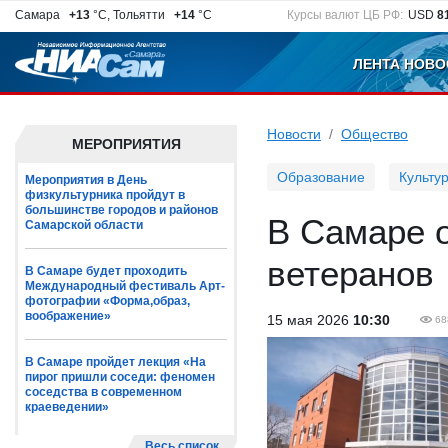
Самара
+13
°C, Тольятти
+14
°C
Курсы валют ЦБ РФ:
USD
8
ЛЕНТА НОВО
Новости
Общество
МЕРОПРИЯТИЯ
Образование
Культу
Мероприятия в День
физкультурника пройдут в
большинстве городов и районов
В Самаре о
Самарской области
ветеранов
В Самаре будет проходить
Международный фестиваль Арт-
фотографии «Форма,образ,
воображение»
15 мая 2026
10:30
68
В Самаре пройдет лекция «На
пирог пришли соседи: феномен
соседства в современном
краеведении»
Весь список