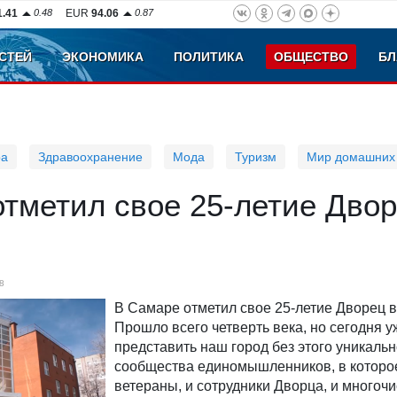
1.41
0.48
EUR
94.06
0.87
СТЕЙ
ЭКОНОМИКА
ПОЛИТИКА
ОБЩЕСТВО
БЛ
ра
Здравоохранение
Мода
Туризм
Мир домашних
тметил свое 25-летие Дво
8
В Самаре отметил свое 25-летие Дворец в
Прошло всего четверть века, но сегодня у
представить наш город без этого уникальн
сообщества единомышленников, в которое
ветераны, и сотрудники Дворца, и многоч