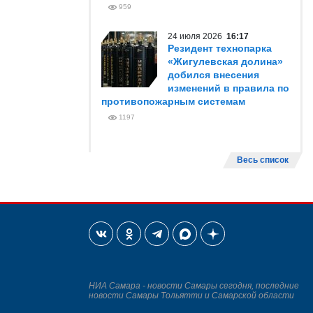
959
24 июля 2026
16:17
Резидент технопарка
«Жигулевская долина»
добился внесения
изменений в правила по
противопожарным системам
1197
Весь список
НИА Самара - новости Самары сегодня, последние
новости Самары Тольятти и Самарской области