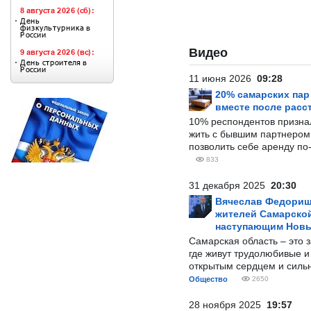
Видео
11 июня 2026
09:28
20% самарских па
вместе после расс
10% респондентов призна
жить с бывшим партнером и
позволить себе аренду по
833
31 декабря 2025
20:30
Вячеслав Федорищ
жителей Самарской
наступающим Нов
Самарская область – это 
где живут трудолюбивые и
открытым сердцем и силь
Общество
2650
28 ноября 2025
19:57