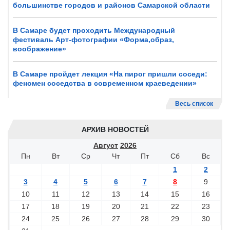
большинстве городов и районов Самарской области
В Самаре будет проходить Международный
фестиваль Арт-фотографии «Форма,образ,
воображение»
В Самаре пройдет лекция «На пирог пришли соседи:
феномен соседства в современном краеведении»
Весь список
АРХИВ НОВОСТЕЙ
Август
2026
Пн
Вт
Ср
Чт
Пт
Сб
Вс
1
2
3
4
5
6
7
8
9
10
11
12
13
14
15
16
17
18
19
20
21
22
23
24
25
26
27
28
29
30