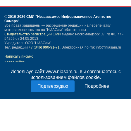
©
2010-2026 СМИ
"Независимое Информационное Агентство
Самара"
.
Все права защищены — разрешение редакции на перепечатку
материалов и ссылка на "НИАСам" обязательны.
Свидетельство регистрации СМИ
выдано Роскомнадзор: ЭЛ № ФС 77 -
54259 от 24.05.2013.
Учредитель ООО "НИАСам".
Тел. редакции
+7 (846) 990-91-71.
Электронная почта: info@niasam.ru
Написать письмо
Карта сайта
Нашли ошибку?
Используя сайт www.niasam.ru, вы соглашаетесь с
Политика конфиденциальности
использованием файлов cookie.
Согласие на обработку персональных данных
18+
Подробнее
НИА Самара - новости Самары сегодня, последние новости Самары
Тольятти и Самарской области