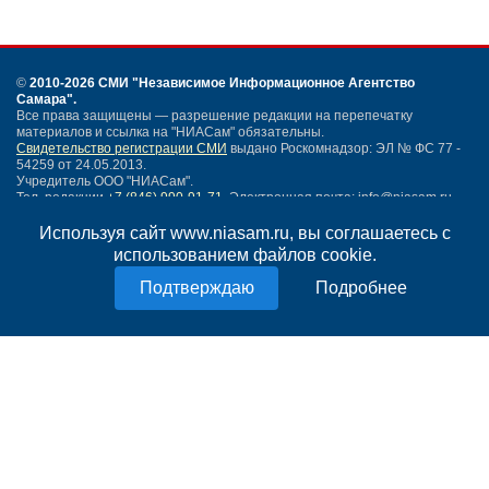
©
2010-2026 СМИ
"Независимое Информационное Агентство
Самара"
.
Все права защищены — разрешение редакции на перепечатку
материалов и ссылка на "НИАСам" обязательны.
Свидетельство регистрации СМИ
выдано Роскомнадзор: ЭЛ № ФС 77 -
54259 от 24.05.2013.
Учредитель ООО "НИАСам".
Тел. редакции
+7 (846) 990-91-71.
Электронная почта: info@niasam.ru
Написать письмо
Используя сайт www.niasam.ru, вы соглашаетесь с
Карта сайта
использованием файлов cookie.
Нашли ошибку?
Подробнее
Политика конфиденциальности
Согласие на обработку персональных данных
18+
НИА Самара - новости Самары сегодня, последние новости Самары
Тольятти и Самарской области