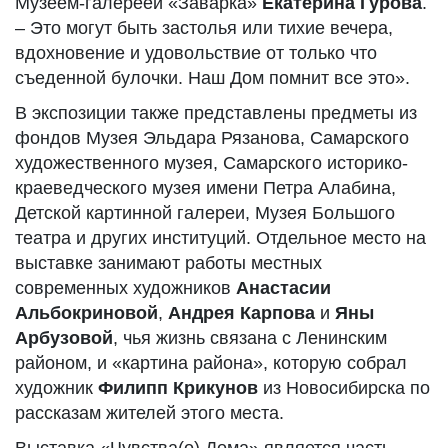
Музеем-галереей «Заварка»
Екатерина Гурова
.
– Это могут быть застолья или тихие вечера,
вдохновение и удовольствие от только что
съеденной булочки. Наш Дом помнит все это».
В экспозиции также представлены предметы из
фондов Музея Эльдара Рязанова, Самарского
художественного музея, Самарского историко-
краеведческого музея имени Петра Алабина,
Детской картинной галереи, Музея Большого
театра и других институций. Отдельное место на
выставке занимают работы местных
современных художников
Анастасии
Альбокриновой
,
Андрея Карпова
и
Яны
Арбузовой
, чья жизнь связана с Ленинским
районом, и «картина района», которую собрал
художник
Филипп Крикунов
из Новосибирска по
рассказам жителей этого места.