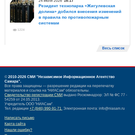
24 июля 2026
16:17
Резидент технопарка «Жигулевская
долина» добился внесения изменений
в правила по противопожарным
системам
1224
Весь список
©
2010-2026 СМИ
"Независимое Информационное Агентство
Самара"
.
Все права защищены — разрешение редакции на перепечатку
материалов и ссылка на "НИАСам" обязательны.
Свидетельство регистрации СМИ
выдано Роскомнадзор: ЭЛ № ФС 77 -
54259 от 24.05.2013.
Учредитель ООО "НИАСам".
Тел. редакции
+7 (846) 990-91-71.
Электронная почта: info@niasam.ru
Написать письмо
Карта сайта
Нашли ошибку?