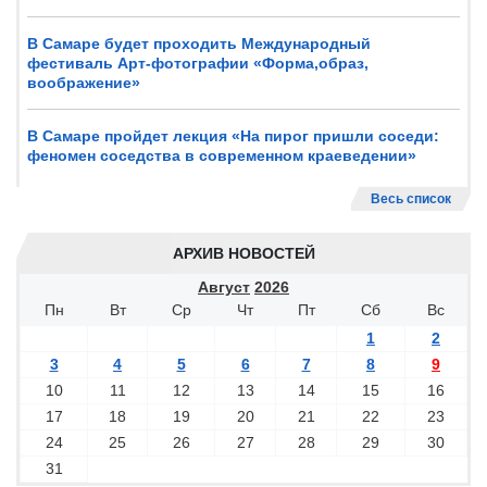
В Самаре будет проходить Международный
фестиваль Арт-фотографии «Форма,образ,
воображение»
В Самаре пройдет лекция «На пирог пришли соседи:
феномен соседства в современном краеведении»
Весь список
АРХИВ НОВОСТЕЙ
Август
2026
Пн
Вт
Ср
Чт
Пт
Сб
Вс
1
2
3
4
5
6
7
8
9
10
11
12
13
14
15
16
17
18
19
20
21
22
23
24
25
26
27
28
29
30
31