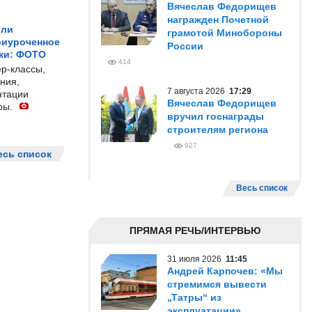
Вячеслав Федорищев
награжден Почетной
ели
грамотой Минобороны
риуроченное
России
жи: ФОТО
414
р-классы,
ния,
7 августа 2026
17:29
нтации
Вячеслав Федорищев
ры.
вручил госнаграды
строителям региона
927
есь список
Весь список
ПРЯМАЯ РЕЧЬ/ИНТЕРВЬЮ
31 июля 2026
11:45
Андрей Карпочев: «Мы
стремимся вывести
„Татры“ из
эксплуатации»