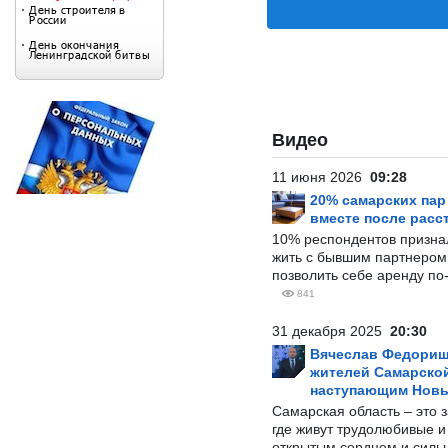
Видео
11 июня 2026
09:28
20% самарских па
вместе после расс
10% респондентов призна
жить с бывшим партнером и
позволить себе аренду по
841
31 декабря 2025
20:30
Вячеслав Федорищ
жителей Самарской
наступающим Нов
Самарская область – это 
где живут трудолюбивые и
открытым сердцем и силь