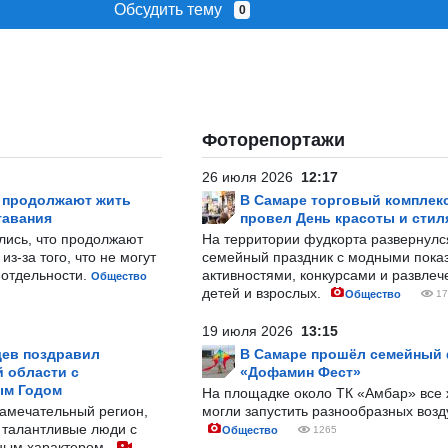
Обсудить тему
0
Фоторепортажи
26 июля 2026
12:17
р продолжают жить
В Самаре торговый комплек
тавания
провел День красоты и стил
лись, что продолжают
На территории фудкорта развернул
з-за того, что не могут
семейный праздник с модными показ
-отдельности.
активностями, конкурсами и развле
Общество
детей и взрослых.
Общество
17
19 июля 2026
13:15
ев поздравил
В Самаре прошёл семейный
 области с
«Дофамин Фест»
ым Годом
На площадке около ТК «Амбар» вс
замечательный регион,
могли запустить разнообразных воз
 талантливые люди с
Общество
1265
ным характером.