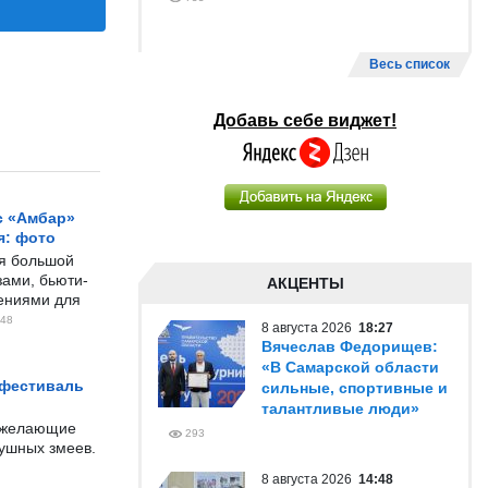
Весь список
Добавь себе виджет!
с «Амбар»
я: фото
ся большой
ами, бьюти-
АКЦЕНТЫ
чениями для
48
8 августа 2026
18:27
Вячеслав Федорищев:
«В Самарской области
 фестиваль
сильные, спортивные и
талантливые люди»
е желающие
293
душных змеев.
8 августа 2026
14:48