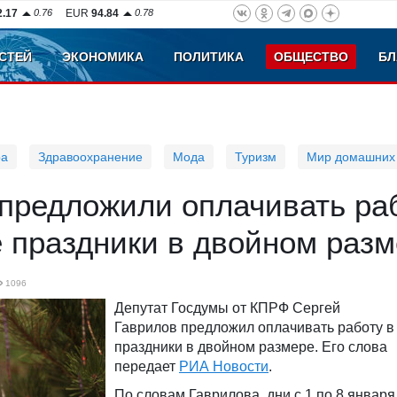
2.17
0.76
EUR
94.84
0.78
СТЕЙ
ЭКОНОМИКА
ПОЛИТИКА
ОБЩЕСТВО
БЛ
ра
Здравоохранение
Мода
Туризм
Мир домашних
предложили оплачивать ра
 праздники в двойном раз
1096
Депутат Госдумы от КПРФ Сергей
Гаврилов предложил оплачивать работу в
праздники в двойном размере. Его слова
передает
РИА Новости
.
По словам Гаврилова, дни с 1 по 8 января