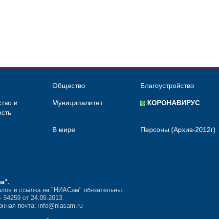
Общество
Благоустройство
тво и
Муниципалитет
КОРОНАВИРУС
сть
В мире
Персоны (Архив-2012г)
ра"
.
лов и ссылка на "НИАСам" обязательны.
54259 от 24.05.2013.
нная почта: info@niasam.ru