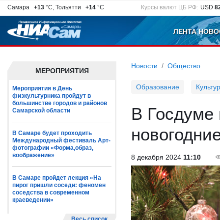
Самара
+13
°C, Тольятти
+14
°C
Курсы валют ЦБ РФ:
USD
8
ЛЕНТА НОВО
Новости
Общество
МЕРОПРИЯТИЯ
Образование
Культу
Мероприятия в День
физкультурника пройдут в
большинстве городов и районов
В Госдуме 
Самарской области
новогодние
В Самаре будет проходить
Международный фестиваль Арт-
фотографии «Форма,образ,
воображение»
8 декабря 2024
11:10
В Самаре пройдет лекция «На
пирог пришли соседи: феномен
соседства в современном
краеведении»
Весь список