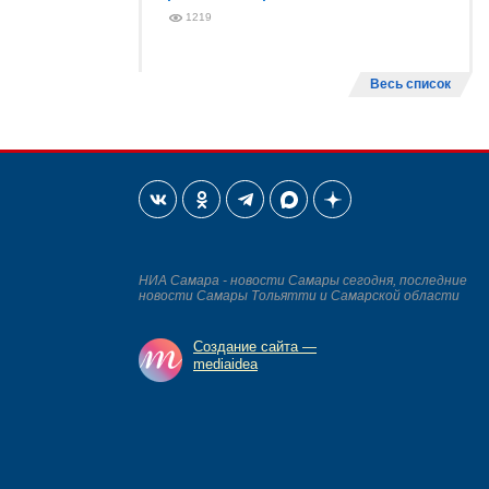
1219
Весь список
НИА Самара - новости Самары сегодня, последние
новости Самары Тольятти и Самарской области
Создание сайта —
mediaidea