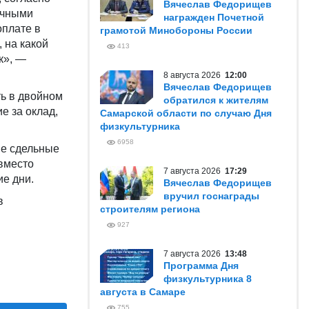
Вячеслав Федорищев
ичными
награжден Почетной
оплате в
грамотой Минобороны России
 на какой
413
к», —
8 августа 2026
12:00
Вячеслав Федорищев
ть в двойном
обратился к жителям
е за оклад,
Самарской области по случаю Дня
физкультурника
6958
ые сдельные
 вместо
7 августа 2026
17:29
е дни.
Вячеслав Федорищев
вручил госнаграды
в
строителям региона
927
7 августа 2026
13:48
Программа Дня
физкультурника 8
августа в Самаре
755