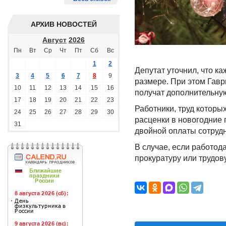
АРХИВ НОВОСТЕЙ
Август
2026
Пн
Вт
Ср
Чт
Пт
Сб
Вс
1
2
Депутат уточнил, что к
3
4
5
6
7
8
9
размере. При этом Гавр
10
11
12
13
14
15
16
получат дополнительну
17
18
19
20
21
22
23
Работники, труд которы
24
25
26
27
28
29
30
расценки в новогодние 
31
двойной оплаты сотрудн
В случае, если работод
прокуратуру или трудов