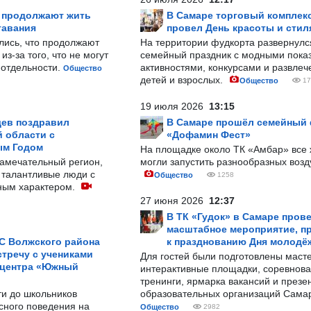
р продолжают жить
В Самаре торговый комплек
тавания
провел День красоты и стил
лись, что продолжают
На территории фудкорта развернул
з-за того, что не могут
семейный праздник с модными показ
-отдельности.
активностями, конкурсами и развле
Общество
детей и взрослых.
Общество
17
19 июля 2026
13:15
ев поздравил
В Самаре прошёл семейный
 области с
«Дофамин Фест»
ым Годом
На площадке около ТК «Амбар» вс
замечательный регион,
могли запустить разнообразных воз
 талантливые люди с
Общество
1258
ным характером.
27 июня 2026
12:37
В ТК «Гудок» в Самаре пров
масштабное мероприятие, п
С Волжского района
к празднованию Дня молодё
тречу с учениками
Для гостей были подготовлены масте
 центра «Южный
интерактивные площадки, соревнова
тренинги, ярмарка вакансий и презе
ти до школьников
образовательных организаций Сама
сного поведения на
Общество
2982