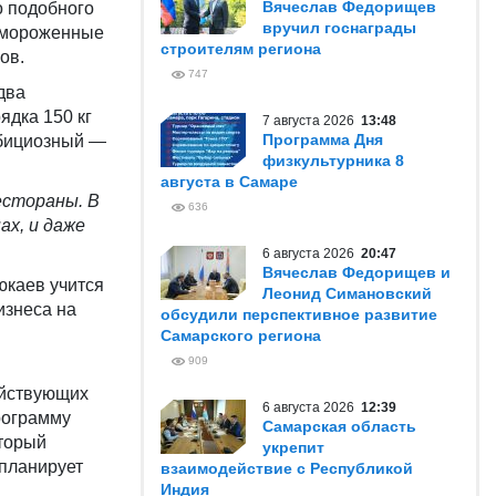
Вячеслав Федорищев
о подобного
вручил госнаграды
замороженные
строителям региона
ов.
747
два
ядка 150 кг
7 августа 2026
13:48
Программа Дня
мбициозный —
физкультурника 8
августа в Самаре
естораны. В
636
ах, и даже
6 августа 2026
20:47
Вячеслав Федорищев и
юкаев
учится
Леонид Симановский
изнеса на
обсудили перспективное развитие
Самарского региона
909
ействующих
6 августа 2026
12:39
рограмму
Самарская область
торый
укрепит
 планирует
взаимодействие с Республикой
Индия