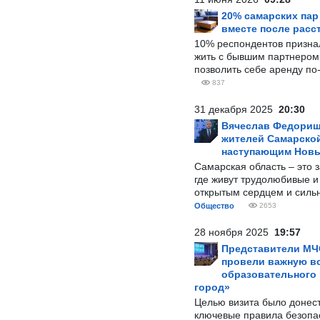
20% самарских па
вместе после расс
10% респондентов призна
жить с бывшим партнером и
позволить себе аренду по
837
31 декабря 2025
20:30
Вячеслав Федорищ
жителей Самарской
наступающим Нов
Самарская область – это 
где живут трудолюбивые и
открытым сердцем и силь
Общество
2653
28 ноября 2025
19:57
Представители МЧ
провели важную вс
образовательного
город»
Целью визита было донес
ключевые правила безопа