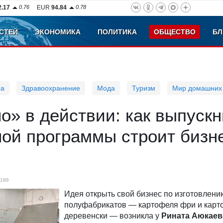
2.17
0.76
EUR
94.84
0.78
СТЕЙ
ЭКОНОМИКА
ПОЛИТИКА
ОБЩЕСТВО
БЛ
ра
Здравоохранение
Мода
Туризм
Мир домашних
» в действии: как выпускн
ой программы строит бизн
1186
Идея открыть свой бизнес по изготовлени
полуфабрикатов — картофеля фри и карт
деревенски — возникла у
Рината Аюкаев