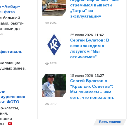
стремимся вывести
с «Амбар»
„Татры“ из
я: фото
эксплуатации»
ся большой
ами, бьюти-
1091
чениями для
38
25 июля 2026
11:42
Сергей Булатов: В
сезон заходим с
лозунгом "Мы
 фестиваль
отличаемся"
е желающие
1828
душных змеев.
15 июля 2026
13:27
Сергей Булатов о
"Крыльях Советов":
ели
Мы понимаем – нам
риуроченное
есть, что поправлять
жи: ФОТО
2017
р-классы,
ния,
нтации
Весь список
ры.