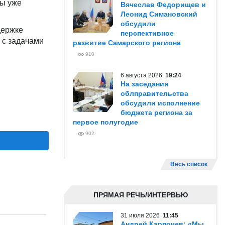
мы уже
Вячеслав Федорищев и
Леонид Симановский
обсудили
держке
перспективное
 с задачами
развитие Самарского региона
910
6 августа 2026
19:24
На заседании
облправительства
обсудили исполнение
бюджета региона за
первое полугодие
902
Весь список
ПРЯМАЯ РЕЧЬ/ИНТЕРВЬЮ
31 июля 2026
11:45
Андрей Карпочев: «Мы