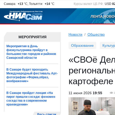
Самара
+13
°C, Тольятти
+14
°C
Курсы валют ЦБ РФ:
USD
8
ЛЕНТА НОВО
Новости
Общество
МЕРОПРИЯТИЯ
Образование
Культу
Мероприятия в День
физкультурника пройдут в
большинстве городов и районов
«СВОё Дело
Самарской области
региональн
В Самаре будет проходить
Международный фестиваль Арт-
фотографии «Форма,образ,
картофеле
воображение»
11 июня 2026
19:55
В Самаре пройдет лекция «На
пирог пришли соседи: феномен
соседства в современном
краеведении»
Весь список