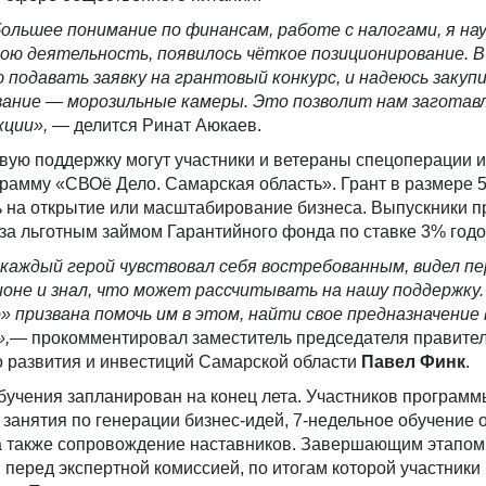
ольшее понимание по финансам, работе с налогами, я на
ю деятельность, появилось чёткое позиционирование. В
 подавать заявку на грантовый конкурс, и надеюсь закуп
ание — морозильные камеры. Это позволит нам заготав
кции»,
— делится Ринат Аюкаев.
вую поддержку могут участники и ветераны спецоперации и
рамму «СВОё Дело. Самарская область». Грант в размере 
ь на открытие или масштабирование бизнеса. Выпускники 
 за льготным займом Гарантийного фонда по ставке 3% год
 каждый герой чувствовал себя востребованным, видел п
ионе и знал, что может рассчитывать на нашу поддержку.
 призвана помочь им в этом, найти свое предназначение 
,
— прокомментировал заместитель председателя правите
о развития и инвестиций Самарской области
Павел Финк
.
обучения запланирован на конец лета. Участников программ
занятия по генерации бизнес-идей, 7-недельное обучение 
а также сопровождение наставников. Завершающим этапом
 перед экспертной комиссией, по итогам которой участники