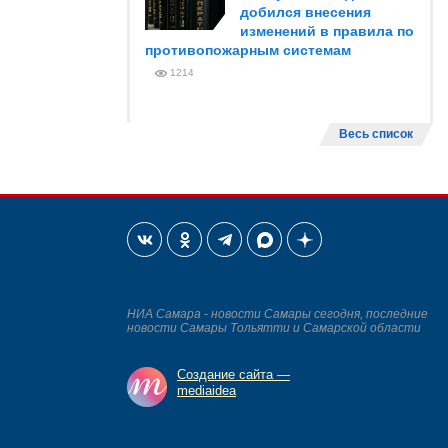
добился внесения
изменений в правила по
противопожарным системам
1214
Весь список
НИА Самара - новости Самары сегодня, последние
новости Самары Тольятти и Самарской области
Создание сайта —
mediaidea