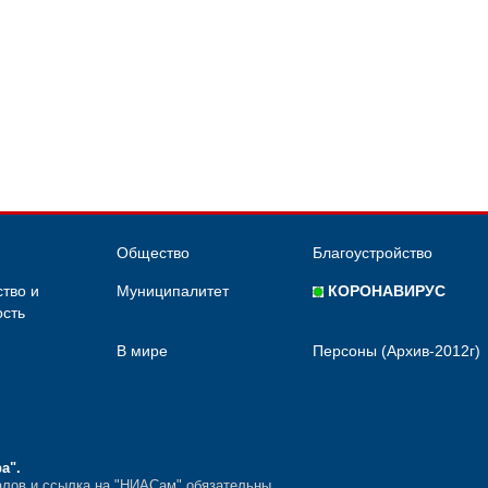
Общество
Благоустройство
тво и
Муниципалитет
КОРОНАВИРУС
сть
В мире
Персоны (Архив-2012г)
ра"
.
лов и ссылка на "НИАСам" обязательны.