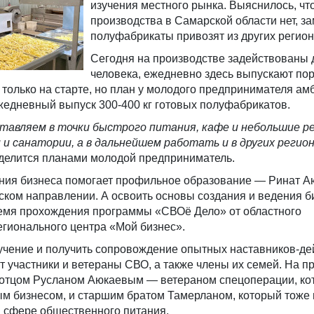
изучения местного рынка. Выяснилось, чт
производства в Самарской области нет, 
полуфабрикаты привозят из других регион
Сегодня на производстве задействованы 
человека, ежедневно здесь выпускают пор
 только на старте, но план у молодого предпринимателя а
ежедневный выпуск 300-400 кг готовых полуфабрикатов.
тавляем в точки быстрого питания, кафе и небольшие р
и санатории, а в дальнейшем работать и в других регион
елится планами молодой предприниматель.
ния бизнеса помогает профильное образование — Ринат А
ком направлении. А освоить основы создания и ведения б
ремя прохождения программы «СВОё Дело» от областного
егионального центра «Мой бизнес».
учение и получить сопровождение опытных наставников-д
 участники и ветераны СВО, а также члены их семей. На п
 отцом Русланом Аюкаевым — ветераном спецоперации, ко
ым бизнесом, и старшим братом Тамерланом, который тоже
в сфере общественного питания.