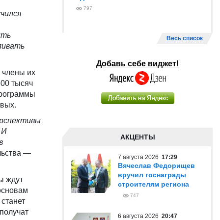
797
учился
ить
Весь список
ливать
Добавь себе виджет!
 члены их
500 тысяч
программы
овых.
ерспективы
 И
АКЦЕНТЫ
в
льства —
7 августа 2026
17:29
Вячеслав Федорищев
вручил госнаграды
ы ждут
строителям региона
основам
747
 станет
 получат
6 августа 2026
20:47