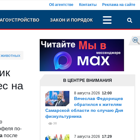
Об агентстве
Контакты
Реклама на сайте
АГОУСТРОЙСТВО
ЗАКОН И ПОРЯДОК
 животных
ик
В ЦЕНТРЕ ВНИМАНИЯ
ес на
8 августа 2026
12:00
Вячеслав Федорищев
обратился к жителям
Самарской области по случаю Дня
физкультурника
ю
38
офеля по-
а
после
7 августа 2026
17:29