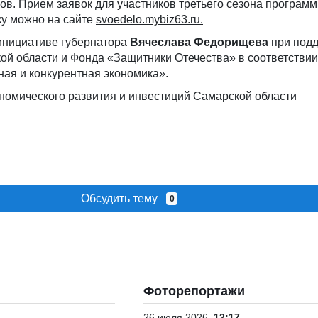
в. Прием заявок для участников третьего сезона програм
ку можно на сайте
svoedelo.mybiz63.ru.
 инициативе губернатора
Вячеслава Федорищева
при под
ой области и Фонда «Защитники Отечества» в соответствии
ая и конкурентная экономика».
номического развития и инвестиций Самарской области
Обсудить тему
0
Фоторепортажи
26 июля 2026
12:17