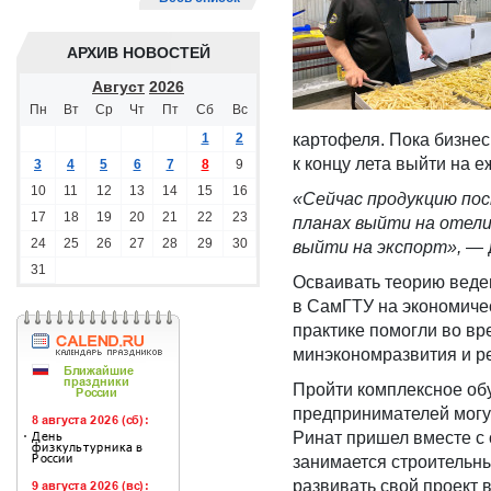
АРХИВ НОВОСТЕЙ
Август
2026
Пн
Вт
Ср
Чт
Пт
Сб
Вс
1
2
картофеля. Пока бизнес
к концу лета выйти на 
3
4
5
6
7
8
9
10
11
12
13
14
15
16
«Сейчас продукцию пос
17
18
19
20
21
22
23
планах выйти на отели 
24
25
26
27
28
29
30
выйти на экспорт»,
— д
31
Осваивать теорию веде
в СамГТУ на экономичес
практике помогли во в
минэкономразвития и р
Пройти комплексное об
предпринимателей могут
Ринат пришел вместе с
занимается строительн
развивать свой проект 