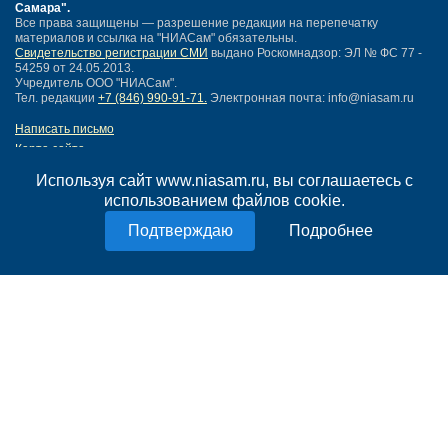
Самара"
.
Все права защищены — разрешение редакции на перепечатку
материалов и ссылка на "НИАСам" обязательны.
Свидетельство регистрации СМИ
выдано Роскомнадзор: ЭЛ № ФС 77 -
54259 от 24.05.2013.
Учредитель ООО "НИАСам".
Тел. редакции
+7 (846) 990-91-71.
Электронная почта: info@niasam.ru
Написать письмо
Карта сайта
Нашли ошибку?
Используя сайт www.niasam.ru, вы соглашаетесь с
Политика конфиденциальности
использованием файлов cookie.
Согласие на обработку персональных данных
18+
Подробнее
НИА Самара - новости Самары сегодня, последние новости Самары
Тольятти и Самарской области
Создание сайта —
mediaidea