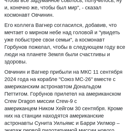
чтобы всё задуманное сбылось, получилось, ну
и, конечно же, чтобы был мир", - сказал
космонавт Овчинин.
Его коллега Вагнер согласился, добавив, что
мечтает о мирном небе над головой и "увидеть
уже побыстрее свои семьи", а космонавт
Горбунов пожелал, чтобы в следующем году все
люди на планете Земля были счастливы и
здоровы.
Овчинин и Вагнер прибыли на МКС 11 сентября
2024 года на корабле "Союз МС-26" вместе с
американским астронавтом Дональдом
Петтитом. Горбунов прилетел на американском
Crew Dragon миссии Crew-9 с
американцем Ником Хейгом 30 сентября. Кроме
них на станции находятся американские
астронавты Сунита Уильямс и Барри Уилмор –
экипаж первой пилотируемой миссии нового