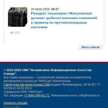
24 июля 2026
16:17
Резидент технопарка «Жигулевская
долина» добился внесения изменений
в правила по противопожарным
системам
1238
Весь список
©
2010-2026 СМИ
"Независимое Информационное Агентство
Самара"
.
Все права защищены — разрешение редакции на перепечатку
материалов и ссылка на "НИАСам" обязательны.
Свидетельство регистрации СМИ
выдано Роскомнадзор: ЭЛ № ФС 77 -
54259 от 24.05.2013.
Учредитель ООО "НИАСам".
Тел. редакции
+7 (846) 990-91-71.
Электронная почта: info@niasam.ru
Написать письмо
Карта сайта