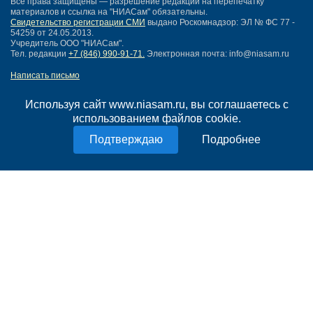
Все права защищены — разрешение редакции на перепечатку
материалов и ссылка на "НИАСам" обязательны.
Свидетельство регистрации СМИ
выдано Роскомнадзор: ЭЛ № ФС 77 -
54259 от 24.05.2013.
Учредитель ООО "НИАСам".
Тел. редакции
+7 (846) 990-91-71.
Электронная почта: info@niasam.ru
Написать письмо
Карта сайта
Нашли ошибку?
Используя сайт www.niasam.ru, вы соглашаетесь с
Политика конфиденциальности
использованием файлов cookie.
Согласие на обработку персональных данных
Подробнее
18+
НИА Самара - новости Самары сегодня, последние новости Самары
Тольятти и Самарской области
Создание сайта —
mediaidea