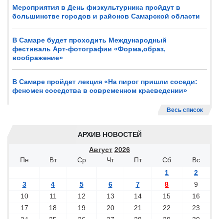
Мероприятия в День физкультурника пройдут в
большинстве городов и районов Самарской области
В Самаре будет проходить Международный
фестиваль Арт-фотографии «Форма,образ,
воображение»
В Самаре пройдет лекция «На пирог пришли соседи:
феномен соседства в современном краеведении»
Весь список
АРХИВ НОВОСТЕЙ
Август
2026
Пн
Вт
Ср
Чт
Пт
Сб
Вс
1
2
3
4
5
6
7
8
9
10
11
12
13
14
15
16
17
18
19
20
21
22
23