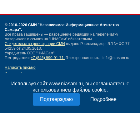
©
2010-2026 СМИ
"Независимое Информационное Агентство
Самара"
.
Все права защищены — разрешение редакции на перепечатку
материалов и ссылка на "НИАСам" обязательны.
Свидетельство регистрации СМИ
выдано Роскомнадзор: ЭЛ № ФС 77 -
54259 от 24.05.2013.
Учредитель ООО "НИАСам".
Тел. редакции
+7 (846) 990-91-71.
Электронная почта: info@niasam.ru
Написать письмо
Карта сайта
Нашли ошибку?
Используя сайт www.niasam.ru, вы соглашаетесь с
Политика конфиденциальности
использованием файлов cookie.
Согласие на обработку персональных данных
18+
Подробнее
НИА Самара - новости Самары сегодня, последние новости Самары
Тольятти и Самарской области