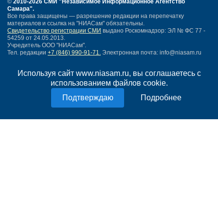
©
2010-2026 СМИ
"Независимое Информационное Агентство
Самара"
.
Все права защищены — разрешение редакции на перепечатку
материалов и ссылка на "НИАСам" обязательны.
Свидетельство регистрации СМИ
выдано Роскомнадзор: ЭЛ № ФС 77 -
54259 от 24.05.2013.
Учредитель ООО "НИАСам".
Тел. редакции
+7 (846) 990-91-71.
Электронная почта: info@niasam.ru
Написать письмо
Используя сайт www.niasam.ru, вы соглашаетесь с
Карта сайта
использованием файлов cookie.
Нашли ошибку?
Политика конфиденциальности
Подробнее
Согласие на обработку персональных данных
18+
НИА Самара - новости Самары сегодня, последние новости Самары
Тольятти и Самарской области
Создание сайта —
mediaidea