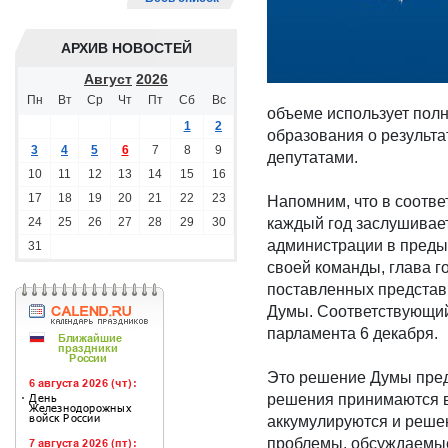
АРХИВ НОВОСТЕЙ
Август
2026
Пн
Вт
Ср
Чт
Пт
Сб
Вс
объеме использует пол
1
2
образования о результа
3
4
5
6
7
8
9
депутатами.
10
11
12
13
14
15
16
17
18
19
20
21
22
23
Напомним, что в соотв
24
25
26
27
28
29
30
каждый год заслушивает
администрации в преды
31
своей команды, глава г
поставленных представ
Думы. Соответствующий 
парламента 6 декабря.
Это решение Думы предс
решения принимаются в 
аккумулируются и реше
проблемы, обсуждаемые