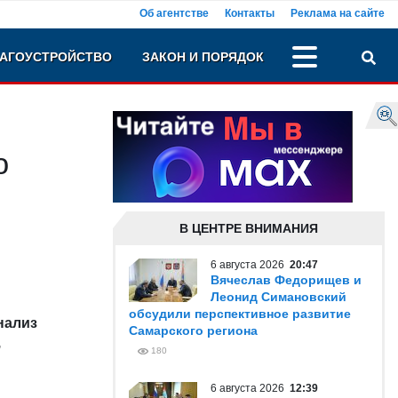
Об агентстве
Контакты
Реклама на сайте
АГОУСТРОЙСТВО
ЗАКОН И ПОРЯДОК
ю
В ЦЕНТРЕ ВНИМАНИЯ
6 августа 2026
20:47
Вячеслав Федорищев и
Леонид Симановский
обсудили перспективное развитие
нализ
Самарского региона
,
180
6 августа 2026
12:39