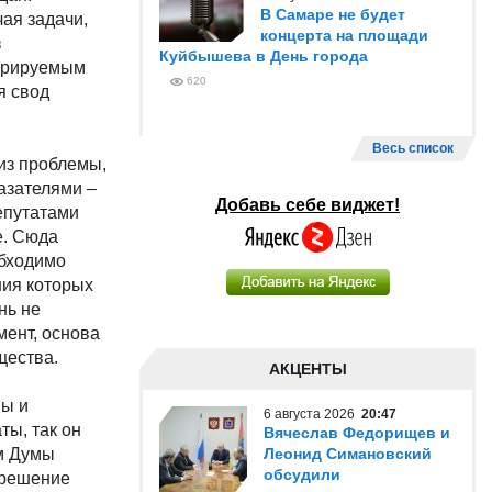
В Самаре не будет
ая задачи,
концерта на площади
з
Куйбышева в День города
курируемым
620
я свод
Весь список
из проблемы,
азателями –
Добавь себе виджет!
депутатами
е. Сюда
обходимо
ия которых
нь не
мент, основа
щества.
АКЦЕНТЫ
мы и
6 августа 2026
20:47
ты, так он
Вячеслав Федорищев и
м Думы
Леонид Симановский
обсудили
о решение