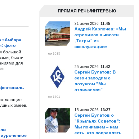
ПРЯМАЯ РЕЧЬ/ИНТЕРВЬЮ
31 июля 2026
11:45
Андрей Карпочев: «Мы
стремимся вывести
с «Амбар»
„Татры“ из
я: фото
эксплуатации»
ся большой
1035
ами, бьюти-
чениями для
25 июля 2026
11:42
06
Сергей Булатов: В
сезон заходим с
лозунгом "Мы
 фестиваль
отличаемся"
1801
е желающие
душных змеев.
15 июля 2026
13:27
Сергей Булатов о
"Крыльях Советов":
Мы понимаем – нам
ели
есть, что поправлять
риуроченное