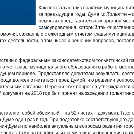
Как показал анализ практики муниципалит
за предыдущие годы, Дума г.о.Тольятти – 
немногих представительных органов мест
самоуправления, который так качественно
номочия, связанные с ежегодным отчетом главы муниципал
тах деятельности, в том числе и решении вопросов, постав
етствии с федеральным законодательством тольяттинский п
 отчет главы муниципального образования о работе местн
дущем периоде. Предоставляя депутатам результаты деят
орода должен отчитаться перед Думой и о решении вопросо
ительным органом. Перечни этих вопросов утверждаются
документ на 2018 год был принят на заседании тольяттинс
тавляет собой объемный – на 52 листах – документ. Таког
Думе один раз в год. При подготовке соответствующего д
ния Думы по наиболее актуальным вопросам развития горо
 депутатами на профильных комиссиях, и обращения граж