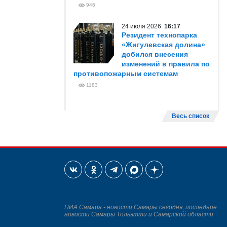
946
24 июля 2026
16:17
Резидент технопарка
«Жигулевская долина»
добился внесения
изменений в правила по
противопожарным системам
1183
Весь список
НИА Самара - новости Самары сегодня, последние
новости Самары Тольятти и Самарской области