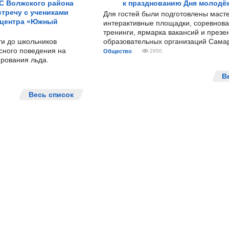
С Волжского района
к празднованию Дня молодё
тречу с учениками
Для гостей были подготовлены масте
 центра «Южный
интерактивные площадки, соревнова
тренинги, ярмарка вакансий и презе
ти до школьников
образовательных организаций Сама
сного поведения на
Общество
2950
рования льда.
В
Весь список