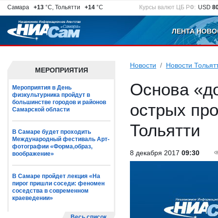
Самара
+13
°C, Тольятти
+14
°C
Курсы валют ЦБ РФ:
USD
8
ЛЕНТА НОВО
Новости
Новости Тольят
МЕРОПРИЯТИЯ
Основа «д
Мероприятия в День
физкультурника пройдут в
большинстве городов и районов
острых пр
Самарской области
Тольятти
В Самаре будет проходить
Международный фестиваль Арт-
фотографии «Форма,образ,
8 декабря 2017
09:30
воображение»
В Самаре пройдет лекция «На
пирог пришли соседи: феномен
соседства в современном
краеведении»
Весь список