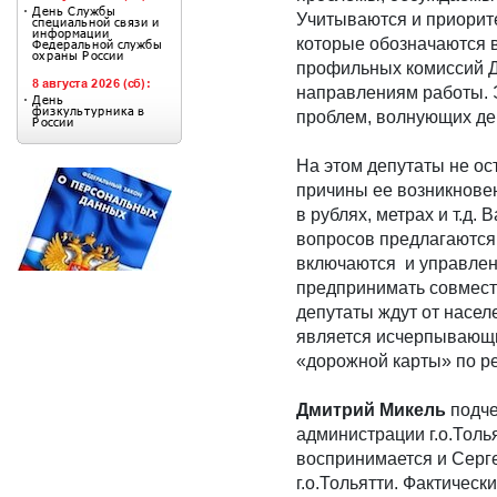
Учитываются и приорит
которые обозначаются в
профильных комиссий Д
направлениям работы. Э
проблем, волнующих де
На этом депутаты не ос
причины ее возникновен
в рублях, метрах и т.д.
вопросов предлагаются 
включаются и управленч
предпринимать совмест
депутаты ждут от насел
является исчерпывающим
«дорожной карты» по р
Дмитрий Микель
подче
администрации г.о.Толья
воспринимается и Серг
г.о.Тольятти. Фактическ