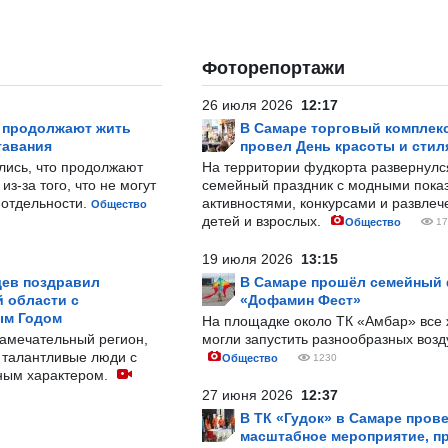
Фоторепортажи
26 июля 2026
12:17
р продолжают жить
В Самаре торговый комплек
тавания
провел День красоты и стил
лись, что продолжают
На территории фудкорта развернул
з-за того, что не могут
семейный праздник с модными показ
-отдельности.
активностями, конкурсами и развле
Общество
детей и взрослых.
Общество
17
19 июля 2026
13:15
ев поздравил
В Самаре прошёл семейный
 области с
«Дофамин Фест»
ым Годом
На площадке около ТК «Амбар» вс
замечательный регион,
могли запустить разнообразных воз
 талантливые люди с
Общество
1230
ным характером.
27 июня 2026
12:37
В ТК «Гудок» в Самаре пров
масштабное мероприятие, п