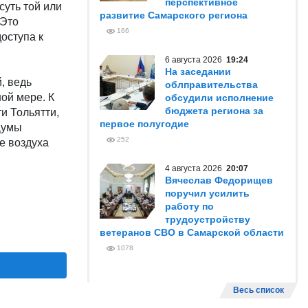
перспективное
суть той или
развитие Самарского региона
 Это
166
оступа к
6 августа 2026
19:24
На заседании
, ведь
облправительства
ой мере. К
обсудили исполнение
бюджета региона за
и Тольятти,
первое полугодие
Думы
252
е воздуха
4 августа 2026
20:07
Вячеслав Федорищев
поручил усилить
работу по
трудоустройству
ветеранов СВО в Самарской области
1078
Весь список