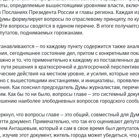
еты, определяемые вышестоящими уровнями власти, включ
 Посланиях Президента России и главы региона. Каждая и
умы формулирует вопросы по отраслевому принципу, по 
ти вопросы сводятся в едином перечне. В итоге получаетс
путатов, поднимаемых горожанами.
танавливаются – по каждому пункту содержится также анал
ия, сегодняшнее состояние дел, притом с конкретными пок
 Важно и то, что применительно к каждому из поставленных 
пути решения в краткосрочной и долгосрочной перспектив
еские действия на местном уровне, и усилия, которые не
но с вышестоящими инстанциями, и инициативы, проявлен
ения. Как пояснил председатель Думы журналистам, перече
. Как бы то ни было, вопросы главе – это системный доку
ешению наиболее злободневных вопросов городского сооб
ркнул, что вопросы главе – это общий, совместный для Ду
тти документ. Примечательно, что так его оценивают депута
еем Анташевым, который и сам в свое время был депутато
и, изучив этот документ, житель города может убедиться, чт