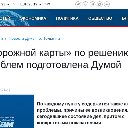
0.93
-0.2
EUR
93.19
-0.39
СТЕЙ
ЭКОНОМИКА
ПОЛИТИКА
ОБЩЕСТВО
БЛ
ти
Новости Думы г.о. Тольятти
орожной карты» по решени
облем подготовлена Думой
31145
По каждому пункту содержится также а
проблемы, причины ее возникновения
сегодняшнее состояние дел, притом с
конкретными показателями.