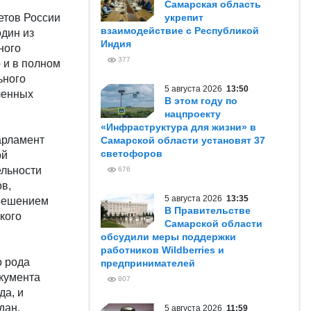
Самарская область
етов России
укрепит
взаимодействие с Республикой
один из
Индия
ного
377
 и в полном
ьного
5 августа 2026
13:50
ленных
В этом году по
нацпроекту
«Инфраструктура для жизни» в
арламент
Самарской области установят 37
светофоров
ой
ельности
676
в,
5 августа 2026
13:35
 решением
В Правительстве
кого
Самарской области
обсудили меры поддержки
работников Wildberries и
о рода
предпринимателей
окумента
807
да, и
дан.
5 августа 2026
11:59