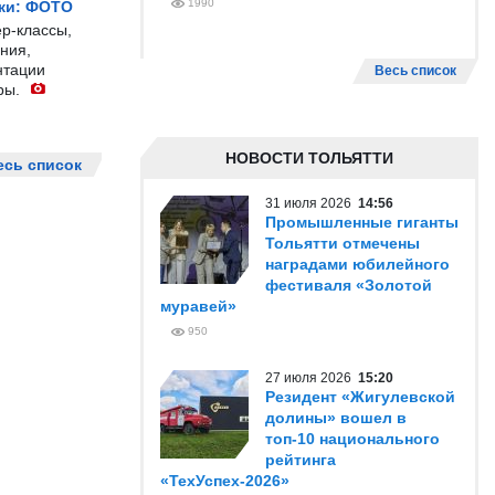
1990
жи: ФОТО
р-классы,
ния,
нтации
Весь список
ры.
НОВОСТИ ТОЛЬЯТТИ
есь список
31 июля 2026
14:56
Промышленные гиганты
Тольятти отмечены
наградами юбилейного
фестиваля «Золотой
муравей»
950
27 июля 2026
15:20
Резидент «Жигулевской
долины» вошел в
топ-10 национального
рейтинга
«ТехУспех-2026»