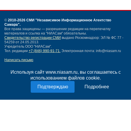
©
2010-2026 СМИ
"Независимое Информационное Агентство
Самара"
.
Все права защищены — разрешение редакции на перепечатку
материалов и ссылка на "НИАСам" обязательны.
Свидетельство регистрации СМИ
выдано Роскомнадзор: ЭЛ № ФС 77 -
54259 от 24.05.2013.
Учредитель ООО "НИАСам".
Тел. редакции
+7 (846) 990-91-71.
Электронная почта: info@niasam.ru
Написать письмо
Карта сайта
Нашли ошибку?
Используя сайт www.niasam.ru, вы соглашаетесь с
Политика конфиденциальности
использованием файлов cookie.
Согласие на обработку персональных данных
Подробнее
18+
НИА Самара - новости Самары сегодня, последние новости Самары
Тольятти и Самарской области