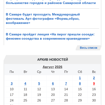
большинстве городов и районов Самарской области
В Самаре будет проходить Международный
фестиваль Арт-фотографии «Форма,образ,
воображение»
В Самаре пройдет лекция «На пирог пришли соседи:
феномен соседства в современном краеведении»
Весь список
АРХИВ НОВОСТЕЙ
Август
2026
Пн
Вт
Ср
Чт
Пт
Сб
Вс
1
2
3
4
5
6
7
8
9
10
11
12
13
14
15
16
17
18
19
20
21
22
23
24
25
26
27
28
29
30