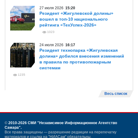
27 июля 2026
15:20
Резидент «Жигулевской долины»
вошел в топ-10 национального
рейтинга «ТехУспех-2026»
1023
24 июля 2026
16:17
Резидент технопарка «Жигулевская
долина» добился внесения изменений
в правила по противопожарным
системам
1235
Весь список
©
2010-2026 СМИ
"Независимое Информационное Агентство
Самара"
.
Все права защищены — разрешение редакции на перепечатку
материалов и ссылка на "НИАСам" обязательны.