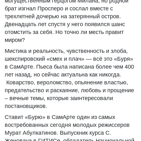
могущественным герцогом Милана, но родной
брат изгнал Просперо и сослал вместе с
трехлетней дочерью на затерянный остров.
Двенадцать лет спустя у него появился шанс
отомстить за себя. Но точно ли месть правит
миром?
Мистика и реальность, чувственность и злоба,
шекспировский «смех и плач» — всё это «Буря»
в СамАрте. Пьеса была написана более чем 400
лет назад, но сейчас актуальна как никогда.
Коварство, вероломство, опьянение властью,
предательство и раскаяние, любовь и прощение
– вечные темы, которые заинтересовали
постановщиков.
Ставит «Бурю» в СамАрте один из самых
востребованных сегодня молодых режиссеров
Мурат Абулкатинов. Выпускник курса С.
Женовача в ГИТИСе, обладатель Национальной