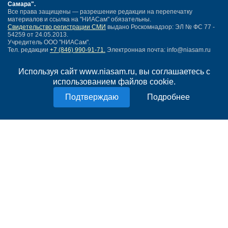
Самара"
.
Все права защищены — разрешение редакции на перепечатку
материалов и ссылка на "НИАСам" обязательны.
Свидетельство регистрации СМИ
выдано Роскомнадзор: ЭЛ № ФС 77 -
54259 от 24.05.2013.
Учредитель ООО "НИАСам".
Тел. редакции
+7 (846) 990-91-71.
Электронная почта: info@niasam.ru
Написать письмо
Используя сайт www.niasam.ru, вы соглашаетесь с
Карта сайта
использованием файлов cookie.
Нашли ошибку?
Политика конфиденциальности
Подробнее
Согласие на обработку персональных данных
18+
НИА Самара - новости Самары сегодня, последние новости Самары
Тольятти и Самарской области
Создание сайта —
mediaidea