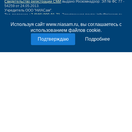
Свидетельство регистрации СМИ
выдано Роскомнадзор: ЭЛ № ФС 77 -
54259 от 24.05.2013.
Учредитель ООО "НИАСам".
Тел. редакции
+7 (846) 990-91-71.
Электронная почта: info@niasam.ru
Написать письмо
Используя сайт www.niasam.ru, вы соглашаетесь с
Карта сайта
использованием файлов cookie.
Нашли ошибку?
Подробнее
Политика конфиденциальности
Согласие на обработку персональных данных
18+
НИА Самара - новости Самары сегодня, последние новости Самары
Тольятти и Самарской области
Создание сайта —
mediaidea