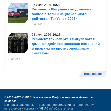
27 июля 2026
15:20
Резидент «Жигулевской долины»
вошел в топ-10 национального
рейтинга «ТехУспех-2026»
946
24 июля 2026
16:17
Резидент технопарка «Жигулевская
долина» добился внесения изменений
в правила по противопожарным
системам
1183
Весь список
©
2010-2026 СМИ
"Независимое Информационное Агентство
Самара"
.
Все права защищены — разрешение редакции на перепечатку
материалов и ссылка на "НИАСам" обязательны.