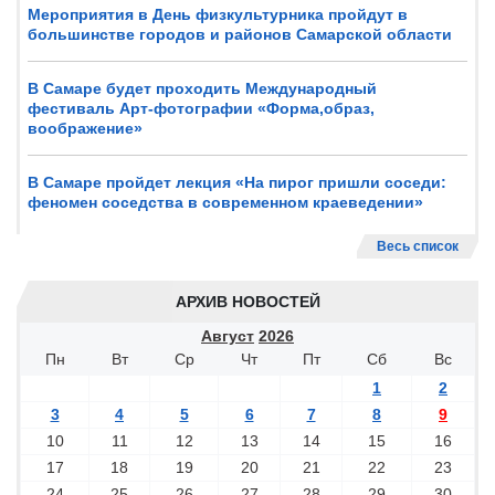
Мероприятия в День физкультурника пройдут в
большинстве городов и районов Самарской области
В Самаре будет проходить Международный
фестиваль Арт-фотографии «Форма,образ,
воображение»
В Самаре пройдет лекция «На пирог пришли соседи:
феномен соседства в современном краеведении»
Весь список
АРХИВ НОВОСТЕЙ
Август
2026
Пн
Вт
Ср
Чт
Пт
Сб
Вс
1
2
3
4
5
6
7
8
9
10
11
12
13
14
15
16
17
18
19
20
21
22
23
24
25
26
27
28
29
30