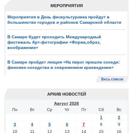
МЕРОПРИЯТИЯ
Мероприятия в День физкультурника пройдут в
большинстве городов и районов Самарской области
В Самаре будет проходить Международный
фестиваль Арт-фотографии «Форма,образ,
воображение»
В Самаре пройдет лекция «На пирог пришли соседи:
феномен соседства в современном краеведении»
Весь список
АРХИВ НОВОСТЕЙ
Август
2026
Пн
Вт
Ср
Чт
Пт
Сб
Вс
1
2
3
4
5
6
7
8
9
10
11
12
13
14
15
16