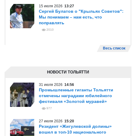
ПРЯМАЯ РЕЧЬ/ИНТЕРВЬЮ
31 июля 2026
11:45
Андрей Карпочев: «Мы стремимся
вывести „Татры“ из эксплуатации»
1076
25 июля 2026
11:42
Сергей Булатов: В сезон заходим с
лозунгом "Мы отличаемся"
1820
15 июля 2026
13:27
Сергей Булатов о "Крыльях Советов":
Мы понимаем – нам есть, что
поправлять
2010
Весь список