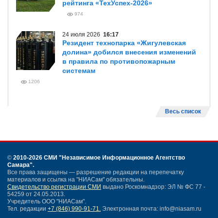
НОВОСТИ ТОЛЬЯТТИ
31 июля 2026
14:56
Промышленные гиганты Тольятти
отмечены наградами юбилейного
фестиваля «Золотой муравей»
977
27 июля 2026
15:20
Резидент «Жигулевской долины»
вошел в топ-10 национального
рейтинга «ТехУспех-2026»
974
24 июля 2026
16:17
Резидент технопарка «Жигулевская
долина» добился внесения изменений
в правила по противопожарным
системам
1206