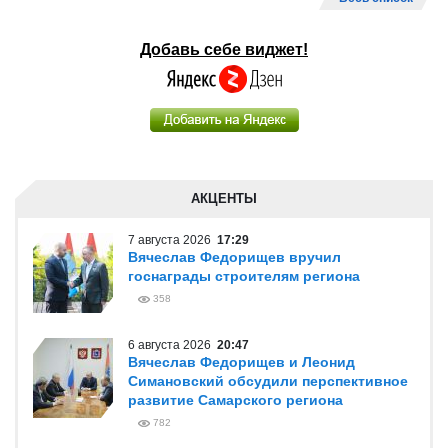
6 августа 2026
12:39
Самарская область укрепит
взаимодействие с Республикой Индия
709
5 августа 2026
13:50
В этом году по нацпроекту
«Инфраструктура для жизни» в
Самарской области установят 37 светофоров
868
Весь список
Добавь себе виджет!