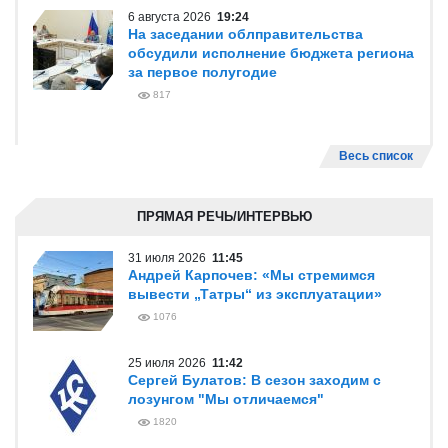
АКЦЕНТЫ
7 августа 2026
17:29
Вячеслав Федорищев вручил
госнаграды строителям региона
358
6 августа 2026
20:47
Вячеслав Федорищев и Леонид
Симановский обсудили перспективное
развитие Самарского региона
782
6 августа 2026
19:24
На заседании облправительства
обсудили исполнение бюджета региона
за первое полугодие
817
Весь список