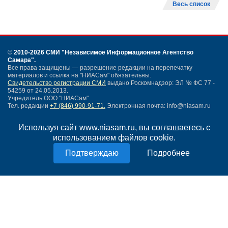
Весь список
©
2010-2026 СМИ
"Независимое Информационное Агентство
Самара"
.
Все права защищены — разрешение редакции на перепечатку
материалов и ссылка на "НИАСам" обязательны.
Свидетельство регистрации СМИ
выдано Роскомнадзор: ЭЛ № ФС 77 -
54259 от 24.05.2013.
Учредитель ООО "НИАСам".
Тел. редакции
+7 (846) 990-91-71.
Электронная почта: info@niasam.ru
Написать письмо
Используя сайт www.niasam.ru, вы соглашаетесь с
Карта сайта
использованием файлов cookie.
Нашли ошибку?
Политика конфиденциальности
Подробнее
Согласие на обработку персональных данных
18+