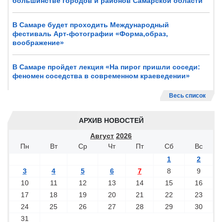
большинстве городов и районов Самарской области
В Самаре будет проходить Международный
фестиваль Арт-фотографии «Форма,образ,
воображение»
В Самаре пройдет лекция «На пирог пришли соседи:
феномен соседства в современном краеведении»
Весь список
АРХИВ НОВОСТЕЙ
Август
2026
Пн
Вт
Ср
Чт
Пт
Сб
Вс
1
2
3
4
5
6
7
8
9
10
11
12
13
14
15
16
17
18
19
20
21
22
23
24
25
26
27
28
29
30
31