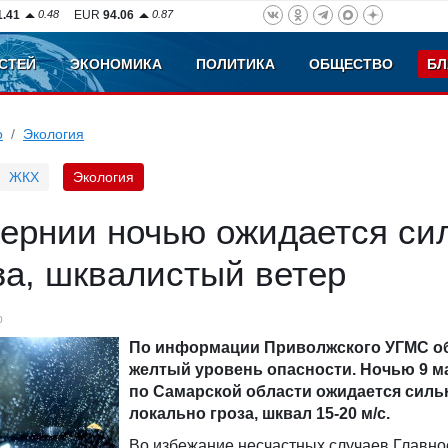
1.41
0.48
EUR
94.06
0.87
СТЕЙ
ЭКОНОМИКА
ПОЛИТИКА
ОБЩЕСТВО
БЛ
о
Экология
ЖКХ
Экология
бернии ночью ожидается с
за, шквалистый ветер
0
По информации Приволжского УГМС о
желтый уровень опасности. Ночью 9 м
по Самарской области ожидается силь
локально гроза, шквал 15-20 м/с.
Во избежание несчастных случаев Главно