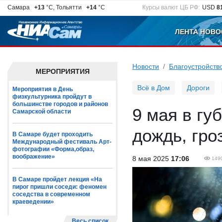
Самара
+13
°C, Тольятти
+14
°C
Курсы валют ЦБ РФ:
USD
8
ЛЕНТА НОВО
Новости
Благоустройств
МЕРОПРИЯТИЯ
Всё в Дом
Дороги
Мероприятия в День
физкультурника пройдут в
большинстве городов и районов
9 мая в гу
Самарской области
дождь, гро
В Самаре будет проходить
Международный фестиваль Арт-
фотографии «Форма,образ,
воображение»
8 мая 2025
17:06
149
В Самаре пройдет лекция «На
пирог пришли соседи: феномен
соседства в современном
краеведении»
Весь список