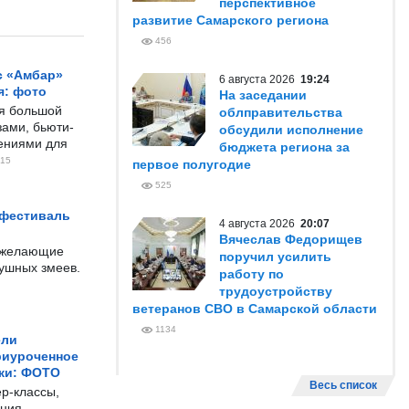
перспективное
развитие Самарского региона
456
с «Амбар»
6 августа 2026
19:24
я: фото
На заседании
ся большой
облправительства
ами, бьюти-
обсудили исполнение
чениями для
бюджета региона за
15
первое полугодие
525
 фестиваль
4 августа 2026
20:07
Вячеслав Федорищев
е желающие
поручил усилить
душных змеев.
работу по
трудоустройству
ветеранов СВО в Самарской области
1134
ели
риуроченное
жи: ФОТО
Весь список
р-классы,
ния,