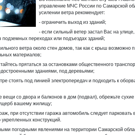
управление МЧС России по Самарской об
усилении ветра рекомендует:
- ограничить выход из зданий;
- если сильный ветер застал Вас на улице,
в подземных переходах или подъездах зданий;
 сильного ветра около стен домов, так как с крыш возможно 
льных материалов;
пытайтесь прятаться за остановками общественного транспор
достроенными зданиями, под деревьями;
етре стоять под линией электропередач и подходить к обор
е вещи со двора и балконов в дом (подвал), обрежьте сухие
 ущерб вашему жилищу;
араж, при отсутствии гаража автомобиль следует парковать 
о укрепленных конструкций.
тными погодными явлениями на территории Самарской обла