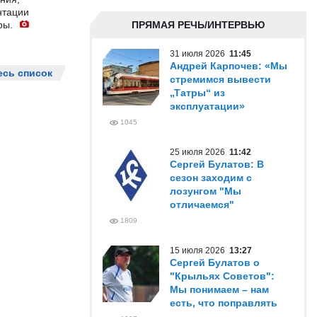
нтации
ры.
ПРЯМАЯ РЕЧЬ/ИНТЕРВЬЮ
31 июля 2026
11:45
Андрей Карпочев: «Мы
есь список
стремимся вывести
„Татры“ из
эксплуатации»
1045
25 июля 2026
11:42
Сергей Булатов: В
сезон заходим с
лозунгом "Мы
отличаемся"
1809
15 июля 2026
13:27
Сергей Булатов о
"Крыльях Советов":
Мы понимаем – нам
есть, что поправлять