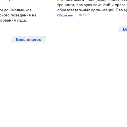
тренинги, ярмарка вакансий и презе
ти до школьников
образовательных организаций Сама
сного поведения на
Общество
2957
рования льда.
В
Весь список