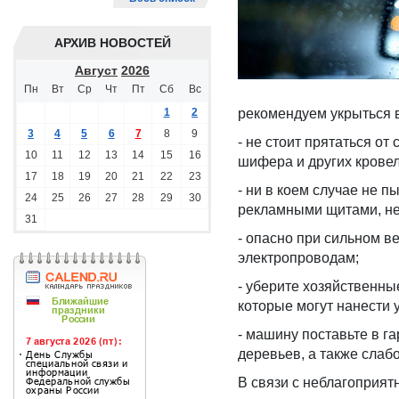
АРХИВ НОВОСТЕЙ
Август
2026
Пн
Вт
Ср
Чт
Пт
Сб
Вс
1
2
рекомендуем укрыться 
3
4
5
6
7
8
9
- не стоит прятаться от
10
11
12
13
14
15
16
шифера и других крове
17
18
19
20
21
22
23
- ни в коем случае не 
24
25
26
27
28
29
30
рекламными щитами, не
31
- опасно при сильном в
электропроводам;
- уберите хозяйственны
которые могут нанести
- машину поставьте в г
деревьев, а также слаб
В связи с неблагоприя