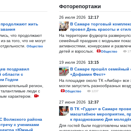
Фоторепортажи
26 июля 2026
12:17
р продолжают жить
В Самаре торговый комплек
тавания
провел День красоты и стил
лись, что продолжают
На территории фудкорта развернул
з-за того, что не могут
семейный праздник с модными показ
-отдельности.
активностями, конкурсами и развле
Общество
детей и взрослых.
Общество
17
19 июля 2026
13:15
ев поздравил
В Самаре прошёл семейный
 области с
«Дофамин Фест»
ым Годом
На площадке около ТК «Амбар» вс
замечательный регион,
могли запустить разнообразных воз
 талантливые люди с
Общество
1237
ным характером.
27 июня 2026
12:37
В ТК «Гудок» в Самаре пров
масштабное мероприятие, п
С Волжского района
к празднованию Дня молодё
тречу с учениками
Для гостей были подготовлены масте
 центра «Южный
интерактивные площадки, соревнова