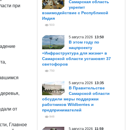
Самарская область
ласти при
укрепит
взаимодействие с Республикой
Индия
503
5 августа 2026
13:50
В этом году по
падение
нацпроекту
«Инфраструктура для жизни» в
Самарской области установят 37
та,
светофоров
750
вавшимся
5 августа 2026
13:35
В Правительстве
 деревья,
Самарской области
обсудили меры поддержки
работников Wildberries и
вдали от
предпринимателей
946
сти, Главное
5 августа 2026
11:59