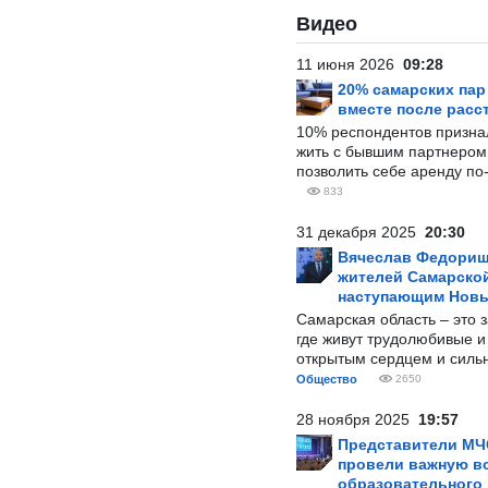
Видео
11 июня 2026
09:28
20% самарских па
вместе после расс
10% респондентов призна
жить с бывшим партнером и
позволить себе аренду по
833
31 декабря 2025
20:30
Вячеслав Федорищ
жителей Самарской
наступающим Нов
Самарская область – это 
где живут трудолюбивые и
открытым сердцем и силь
Общество
2650
28 ноября 2025
19:57
Представители МЧ
провели важную вс
образовательного