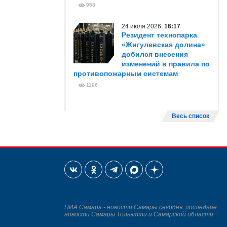
958
24 июля 2026
16:17
Резидент технопарка
«Жигулевская долина»
добился внесения
изменений в правила по
противопожарным системам
1196
Весь список
НИА Самара - новости Самары сегодня, последние
новости Самары Тольятти и Самарской области