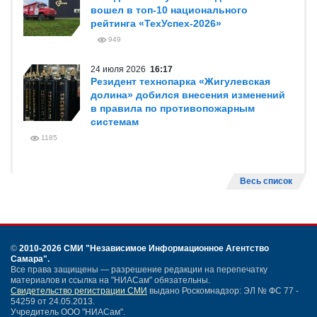
вошел в топ-10 национального
рейтинга «ТехУспех-2026»
949
24 июля 2026
16:17
Резидент технопарка «Жигулевская
долина» добился внесения изменений
в правила по противопожарным
системам
1185
Весь список
©
2010-2026 СМИ
"Независимое Информационное Агентство
Самара"
.
Все права защищены — разрешение редакции на перепечатку
материалов и ссылка на "НИАСам" обязательны.
Свидетельство регистрации СМИ
выдано Роскомнадзор: ЭЛ № ФС 77 -
54259 от 24.05.2013.
Учредитель ООО "НИАСам".