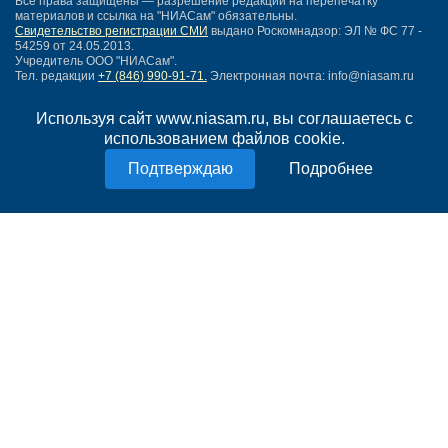
Все права защищены — разрешение редакции на перепечатку
материалов и ссылка на "НИАСам" обязательны.
Свидетельство регистрации СМИ
выдано Роскомнадзор: ЭЛ № ФС 77 -
54259 от 24.05.2013.
Учредитель ООО "НИАСам".
Тел. редакции
+7 (846) 990-91-71.
Электронная почта: info@niasam.ru
Написать письмо
Используя сайт www.niasam.ru, вы соглашаетесь с
Карта сайта
использованием файлов cookie.
Нашли ошибку?
Политика конфиденциальности
Подробнее
Согласие на обработку персональных данных
18+
НИА Самара - новости Самары сегодня, последние новости Самары
Тольятти и Самарской области
Создание сайта —
mediaidea