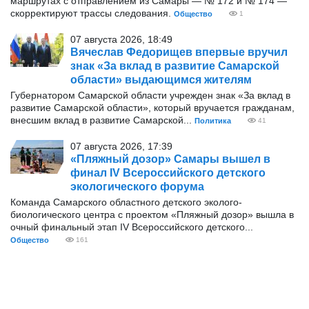
маршрутах с отправлением из Самары — № 172 и № 174 —
скорректируют трассы следования.
Общество
1
07 августа 2026, 18:49
Вячеслав Федорищев впервые вручил
знак «За вклад в развитие Самарской
области» выдающимся жителям
Губернатором Самарской области учрежден знак «За вклад в
развитие Самарской области», который вручается гражданам,
внесшим вклад в развитие Самарской...
Политика
41
07 августа 2026, 17:39
«Пляжный дозор» Самары вышел в
финал IV Всероссийского детского
экологического форума
Команда Самарского областного детского эколого-
биологического центра с проектом «Пляжный дозор» вышла в
очный финальный этап IV Всероссийского детского...
Общество
161