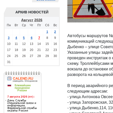
АРХИВ НОВОСТЕЙ
Август
2026
Пн
Вт
Ср
Чт
Пт
Сб
Вс
1
2
Автобусы маршрутов №№
3
4
5
6
7
8
9
коммуникаций следующи
10
11
12
13
14
15
16
Дыбенко – улице Совет
17
18
19
20
21
22
23
Указанные улицы задей
24
25
26
27
28
29
30
проведен инструктаж о
31
схему. Троллейбусами 
вокзала до остановки о
разворота на кольцево
В период аварийного р
следующим адресам:
- улица Антонова Овсеенк
- улица Запорожская, 3
- улица Дыбенко,114, 11