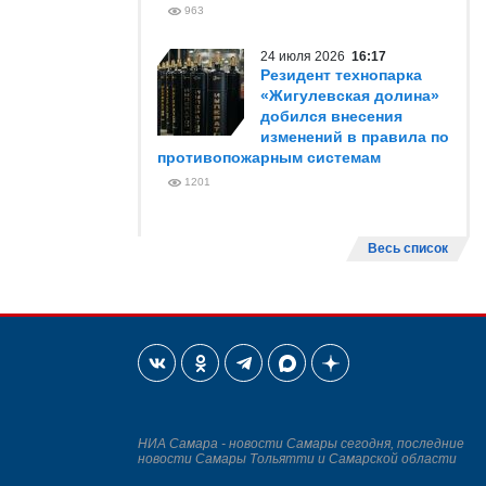
963
24 июля 2026
16:17
Резидент технопарка
«Жигулевская долина»
добился внесения
изменений в правила по
противопожарным системам
1201
Весь список
НИА Самара - новости Самары сегодня, последние
новости Самары Тольятти и Самарской области