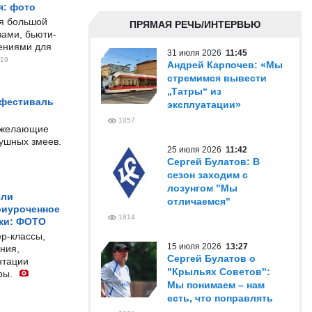
я: фото
ся большой
ПРЯМАЯ РЕЧЬ/ИНТЕРВЬЮ
ами, бьюти-
чениями для
31 июля 2026
11:45
19
Андрей Карпочев: «Мы
стремимся вывести
„Татры“ из
 фестиваль
эксплуатации»
1057
е желающие
душных змеев.
25 июля 2026
11:42
Сергей Булатов: В
сезон заходим с
лозунгом "Мы
ели
отличаемся"
риуроченное
1814
жи: ФОТО
р-классы,
15 июля 2026
13:27
ния,
Сергей Булатов о
нтации
"Крыльях Советов":
ры.
Мы понимаем – нам
есть, что поправлять