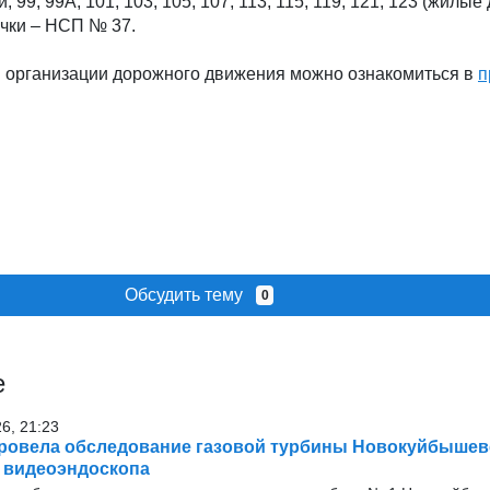
 99, 99А, 101, 103, 105, 107, 113, 115, 119, 121, 123 (жилые 
ачки – НСП № 37.
организации дорожного движения можно ознакомиться в
п
Обсудить тему
0
е
26, 21:23
ровела обследование газовой турбины Новокуйбышев
 видеоэндоскопа