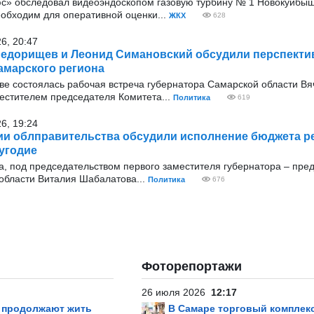
с» обследовал видеоэндоскопом газовую турбину № 1 Новокуйбыш
еобходим для оперативной оценки...
ЖКХ
628
26, 20:47
едорищев и Леонид Симановский обсудили перспекти
амарского региона
оскве состоялась рабочая встреча губернатора Самарской области В
стителем председателя Комитета...
Политика
619
26, 19:24
ии облправительства обсудили исполнение бюджета ре
угодие
ода, под председательством первого заместителя губернатора – пре
области Виталия Шабалатова...
Политика
676
Фоторепортажи
26 июля 2026
12:17
р продолжают жить
В Самаре торговый комплек