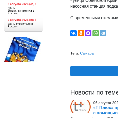
- улица Советской Армии,
насосная станция подк
С временными схемами 
Теги:
Самара
Новости по тем
06 августа 20
«Т Плюс» п
с помощью