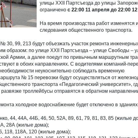
улицы XXII Партсъезда до улицы Запорожс
ограничено
с 22:00 11 апреля до 22:00 12
На время производства работ изменятся
следования общественного транспорта.
 30, 99, 213 будут объезжать участок ремонта инженерны
м образом: по улице XXII Партсъезда – улице Свободы – у
ской Армии, а далее поедут по привычным маршрутным тра
ствуют в обоих направлениях. С водителями компаний-пер
 необходимости неукоснительно соблюдать временную
маршрута № 15 перевозки будут осуществляться от железн
бщественного транспорта «Педагогический университет», гд
й развязке троллейбусы отправятся в обратном направлени
емонта холодное водоснабжение будет отключено в зданиях
о, 44, 44А, 44Б, 46, 50, 52А, 89, 61, 79, 81, 83, 85 (жилые д
2А, 28А (жилые дома);
6, 118, 118А, 120 (жилые дома);