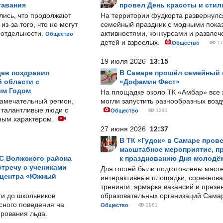
тавания
провел День красоты и стил
лись, что продолжают
На территории фудкорта развернул
з-за того, что не могут
семейный праздник с модными показ
-отдельности.
активностями, конкурсами и развле
Общество
детей и взрослых.
Общество
17
19 июля 2026
13:15
ев поздравил
В Самаре прошёл семейный
 области с
«Дофамин Фест»
ым Годом
На площадке около ТК «Амбар» вс
замечательный регион,
могли запустить разнообразных воз
 талантливые люди с
Общество
1241
ным характером.
27 июня 2026
12:37
В ТК «Гудок» в Самаре пров
масштабное мероприятие, п
С Волжского района
к празднованию Дня молодё
тречу с учениками
Для гостей были подготовлены масте
 центра «Южный
интерактивные площадки, соревнова
тренинги, ярмарка вакансий и презе
ти до школьников
образовательных организаций Сама
сного поведения на
Общество
2961
рования льда.