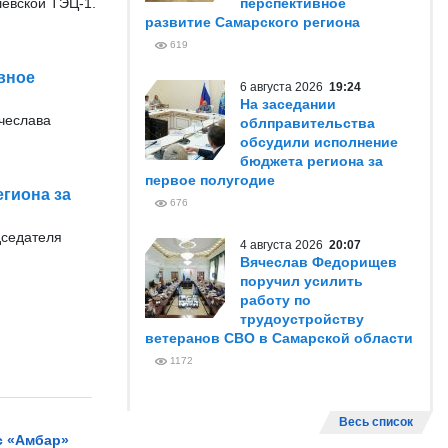
евской ТЭЦ-1.
перспективное
развитие Самарского региона
619
вное
6 августа 2026
19:24
На заседании
ячеслава
облправительства
обсудили исполнение
бюджета региона за
первое полугодие
гиона за
676
дседателя
4 августа 2026
20:07
Вячеслав Федорищев
поручил усилить
работу по
трудоустройству
ветеранов СВО в Самарской области
1172
Весь список
с «Амбар»