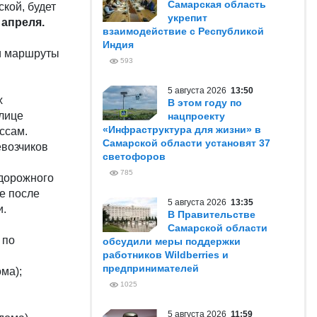
Самарская область
кой, будет
укрепит
 апреля.
взаимодействие с Республикой
Индия
 и маршруты
593
5 августа 2026
13:50
х
В этом году по
лице
нацпроекту
«Инфраструктура для жизни» в
ссам.
Самарской области установят 37
евозчиков
светофоров
785
одорожного
е после
5 августа 2026
13:35
и.
В Правительстве
Самарской области
 по
обсудили меры поддержки
работников Wildberries и
предпринимателей
ома);
1025
5 августа 2026
11:59