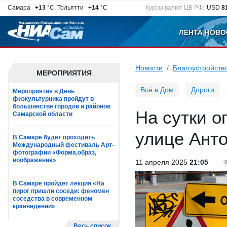
Самара
+13
°C, Тольятти
+14
°C
Курсы валют ЦБ РФ:
USD
8
ЛЕНТА НОВО
Новости
Благоустройств
МЕРОПРИЯТИЯ
Всё в Дом
Дороги
Мероприятия в День
физкультурника пройдут в
большинстве городов и районов
На сутки о
Самарской области
улице Ант
В Самаре будет проходить
Международный фестиваль Арт-
фотографии «Форма,образ,
воображение»
11 апреля 2025
21:05
В Самаре пройдет лекция «На
пирог пришли соседи: феномен
соседства в современном
краеведении»
Весь список