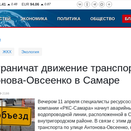
1.41
0.48
EUR
94.06
0.87
СТЕЙ
ЭКОНОМИКА
ПОЛИТИКА
ОБЩЕСТВО
БЛ
о
ЖКХ
Экология
граничат движение транспо
онова-Овсеенко в Самаре
2186
Вечером 11 апреля специалисты ресурс
компании «РКС-Самара» начнут аварийн
водопроводной линии, расположенной в 
внутригородском районе. В связи с этим 
транспорта по улице Антонова-Овсеенко, н