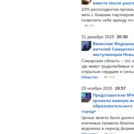
вместе после расс
10% респондентов призна
жить с бывшим партнером и
позволить себе аренду по
835
31 декабря 2025
20:30
Вячеслав Федорищ
жителей Самарской
наступающим Нов
Самарская область – это 
где живут трудолюбивые и
открытым сердцем и силь
Общество
2650
28 ноября 2025
19:57
Представители МЧ
провели важную вс
образовательного
город»
Целью визита было донес
ключевые правила безопа
водоемах в период форми
2823