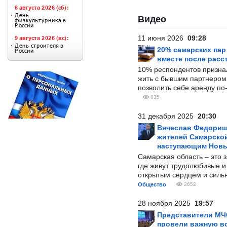
Видео
11 июня 2026
09:28
20% самарских па
вместе после расс
10% респондентов призна
жить с бывшим партнером и
позволить себе аренду по
835
31 декабря 2025
20:30
Вячеслав Федорищ
жителей Самарской
наступающим Нов
Самарская область – это 
где живут трудолюбивые и
открытым сердцем и силь
Общество
2652
28 ноября 2025
19:57
Представители МЧ
провели важную вс