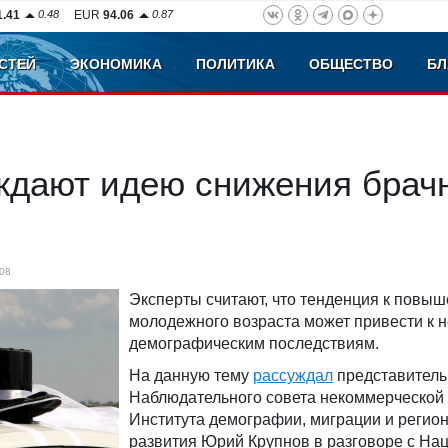
1.41
0.48
EUR
94.06
0.87
СТЕЙ
ЭКОНОМИКА
ПОЛИТИКА
ОБЩЕСТВО
БЛ
ждают идею снижения брач
08
Эксперты считают, что тенденция к повы
молодежного возраста может привести к
демографическим последствиям.
На данную тему
рассуждал
представитель
Наблюдательного совета некоммерческой
Института демографии, миграции и регио
развития Юрий Крупнов в разговоре с На