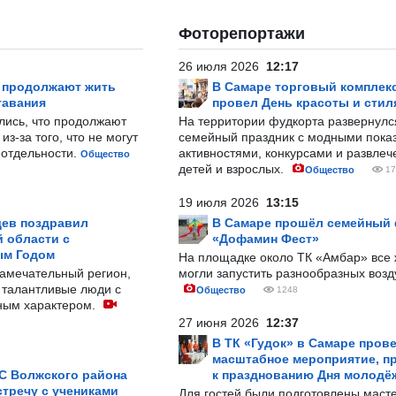
Фоторепортажи
26 июля 2026
12:17
р продолжают жить
В Самаре торговый комплек
тавания
провел День красоты и стил
лись, что продолжают
На территории фудкорта развернул
з-за того, что не могут
семейный праздник с модными показ
-отдельности.
активностями, конкурсами и развле
Общество
детей и взрослых.
Общество
17
19 июля 2026
13:15
ев поздравил
В Самаре прошёл семейный
 области с
«Дофамин Фест»
ым Годом
На площадке около ТК «Амбар» вс
замечательный регион,
могли запустить разнообразных воз
 талантливые люди с
Общество
1248
ным характером.
27 июня 2026
12:37
В ТК «Гудок» в Самаре пров
масштабное мероприятие, п
С Волжского района
к празднованию Дня молодё
тречу с учениками
Для гостей были подготовлены масте