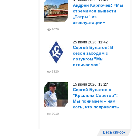
31 июля 2026
11:45
Андрей Карпочев: «Мы
стремимся вывести
„Татры“ из
эксплуатации»
1076
25 июля 2026
11:42
Сергей Булатов: В
сезон заходим с
лозунгом "Мы
отличаемся"
1820
15 июля 2026
13:27
Сергей Булатов о
"Крыльях Советов":
Мы понимаем – нам
есть, что поправлять
2010
Весь список