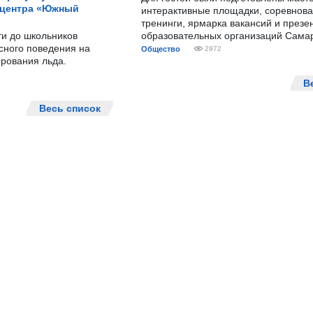
 центра «Южный
интерактивные площадки, соревнова
тренинги, ярмарка вакансий и презе
ти до школьников
образовательных организаций Сама
сного поведения на
Общество
2972
рования льда.
В
Весь список