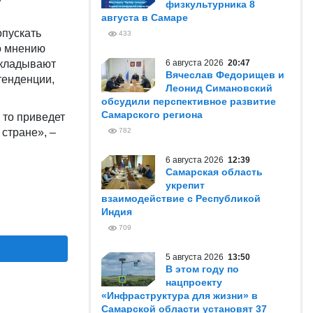
физкультурника 8
августа в Самаре
опускать
433
По мнению
ткладывают
6 августа 2026
20:47
Вячеслав Федорищев и
тенденции,
Леонид Симановский
обсудили перспективное развитие
Самарского региона
 то приведет
стране», –
782
6 августа 2026
12:39
Самарская область
укрепит
взаимодействие с Республикой
Индия
709
5 августа 2026
13:50
В этом году по
нацпроекту
«Инфраструктура для жизни» в
Самарской области установят 37