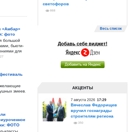
светофоров
868
с «Амбар»
Весь список
я: фото
ся большой
Добавь себе виджет!
ами, бьюти-
чениями для
27
 фестиваль
е желающие
АКЦЕНТЫ
душных змеев.
7 августа 2026
17:29
Вячеслав Федорищев
вручил госнаграды
ели
строителям региона
риуроченное
350
жи: ФОТО
р-классы,