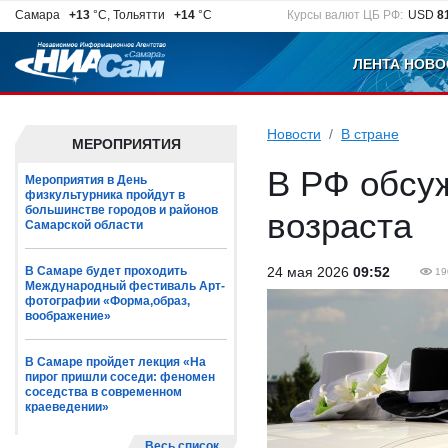
Самара
+13
°C, Тольятти
+14
°C
Курсы валют ЦБ РФ:
USD
8
ЛЕНТА НОВО
Новости
В стране
МЕРОПРИЯТИЯ
В РФ обсу
Мероприятия в День
физкультурника пройдут в
большинстве городов и районов
возраста
Самарской области
В Самаре будет проходить
24 мая 2026
09:52
19
Международный фестиваль Арт-
фотографии «Форма,образ,
воображение»
В Самаре пройдет лекция «На
пирог пришли соседи: феномен
соседства в современном
краеведении»
Весь список