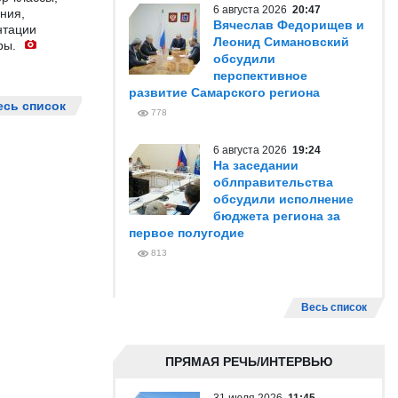
6 августа 2026
20:47
ния,
Вячеслав Федорищев и
нтации
Леонид Симановский
ры.
обсудили
перспективное
развитие Самарского региона
есь список
778
6 августа 2026
19:24
На заседании
облправительства
обсудили исполнение
бюджета региона за
первое полугодие
813
Весь список
ПРЯМАЯ РЕЧЬ/ИНТЕРВЬЮ