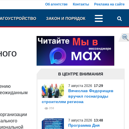
Об агентстве
Контакты
Реклама на сайте
АГОУСТРОЙСТВО
ЗАКОН И ПОРЯДОК
ного
В ЦЕНТРЕ ВНИМАНИЯ
шению
7 августа 2026
17:29
Вячеслав Федорищев
 неожиданным
вручил госнаграды
строителям региона
358
 организации
нального
7 августа 2026
13:48
Программа Дня
циональной