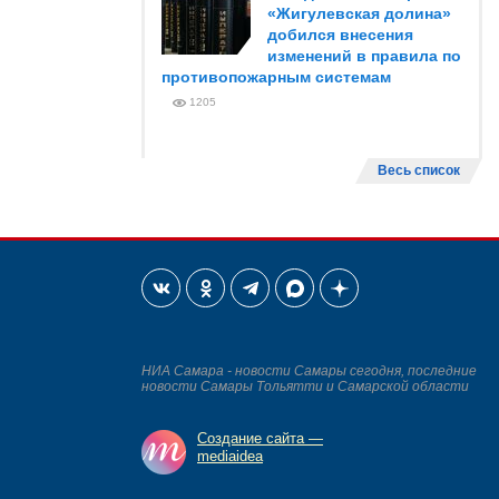
«Жигулевская долина»
добился внесения
изменений в правила по
противопожарным системам
1205
Весь список
НИА Самара - новости Самары сегодня, последние
новости Самары Тольятти и Самарской области
Создание сайта —
mediaidea