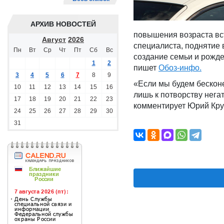
АРХИВ НОВОСТЕЙ
повышения возраста вст
Август
2026
специалиста, поднятие 
Пн
Вт
Ср
Чт
Пт
Сб
Вс
создание семьи и рожде
1
2
пишет
Обоз-инфо.
3
4
5
6
7
8
9
«Если мы будем бесконе
10
11
12
13
14
15
16
лишь к потворству нег
17
18
19
20
21
22
23
комментирует Юрий Кру
24
25
26
27
28
29
30
31