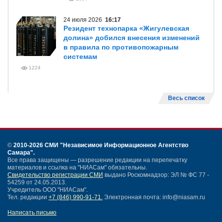
24 июля 2026
16:17
Резидент технопарка «Жигулевская
долина» добился внесения изменений
в правила по противопожарным
системам
1224
Весь список
©
2010-2026 СМИ
"Независимое Информационное Агентство
Самара"
.
Все права защищены — разрешение редакции на перепечатку
материалов и ссылка на "НИАСам" обязательны.
Свидетельство регистрации СМИ
выдано Роскомнадзор: ЭЛ № ФС 77 -
54259 от 24.05.2013.
Учредитель ООО "НИАСам".
Тел. редакции
+7 (846) 990-91-71.
Электронная почта: info@niasam.ru
Написать письмо