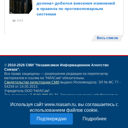
долина» добился внесения изменений
в правила по противопожарным
системам
1183
Весь список
©
2010-2026 СМИ
"Независимое Информационное Агентство
Самара"
.
Все права защищены — разрешение редакции на перепечатку
материалов и ссылка на "НИАСам" обязательны.
Свидетельство регистрации СМИ
выдано Роскомнадзор: ЭЛ № ФС 77 -
54259 от 24.05.2013.
Учредитель ООО "НИАСам".
Тел. редакции
+7 (846) 990-91-71.
Электронная почта: info@niasam.ru
Написать письмо
Используя сайт www.niasam.ru, вы соглашаетесь с
Карта сайта
использованием файлов cookie.
Нашли ошибку?
Подробнее
Политика конфиденциальности
Согласие на обработку персональных данных