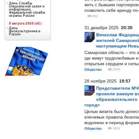
жить с бывшим партнером и
позволить себе аренду по
832
31 декабря 2025
20:30
Вячеслав Федорищ
жителей Самарской
наступающим Нов
Самарская область – это 
где живут трудолюбивые и
открытым сердцем и силь
Общество
2649
28 ноября 2025
19:57
Представители МЧ
провели важную вс
образовательного
город»
Целью визита было донес
ключевые правила безопа
водоемах в период форми
Общество
2823