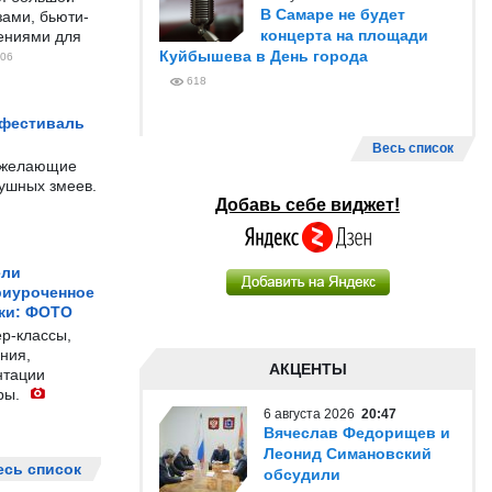
В Самаре не будет
ами, бьюти-
концерта на площади
чениями для
Куйбышева в День города
06
618
 фестиваль
Весь список
е желающие
душных змеев.
Добавь себе виджет!
ели
риуроченное
жи: ФОТО
р-классы,
ния,
АКЦЕНТЫ
нтации
ры.
6 августа 2026
20:47
Вячеслав Федорищев и
Леонид Симановский
есь список
обсудили