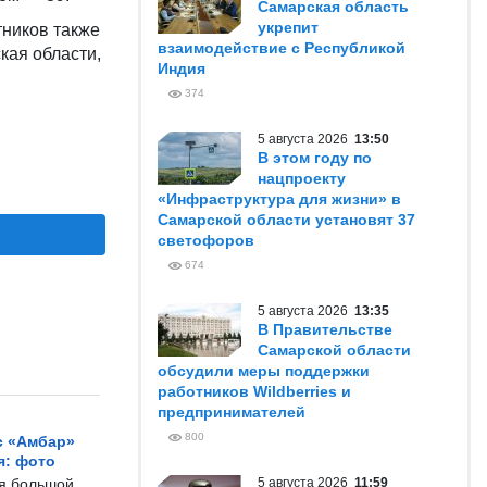
Самарская область
укрепит
ников также
взаимодействие с Республикой
кая области,
Индия
374
5 августа 2026
13:50
В этом году по
нацпроекту
«Инфраструктура для жизни» в
Самарской области установят 37
светофоров
674
5 августа 2026
13:35
В Правительстве
Самарской области
обсудили меры поддержки
работников Wildberries и
предпринимателей
800
с «Амбар»
я: фото
ся большой
5 августа 2026
11:59