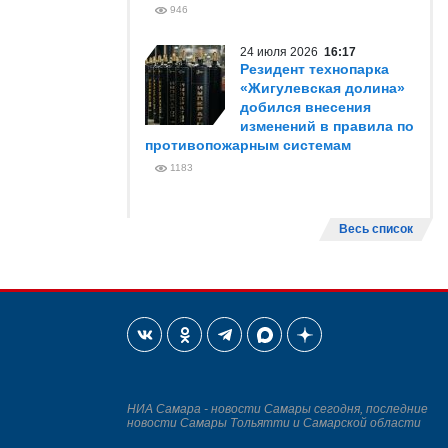
946
24 июля 2026
16:17
Резидент технопарка
«Жигулевская долина»
добился внесения
изменений в правила по
противопожарным системам
1183
Весь список
НИА Самара - новости Самары сегодня, последние
новости Самары Тольятти и Самарской области