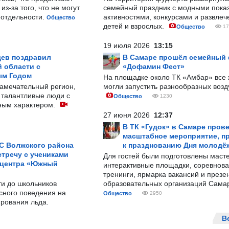
з-за того, что не могут
семейный праздник с модными показ
-отдельности.
активностями, конкурсами и развле
Общество
детей и взрослых.
Общество
17
19 июля 2026
13:15
ев поздравил
В Самаре прошёл семейный
 области с
«Дофамин Фест»
ым Годом
На площадке около ТК «Амбар» вс
замечательный регион,
могли запустить разнообразных воз
 талантливые люди с
Общество
1230
ным характером.
27 июня 2026
12:37
В ТК «Гудок» в Самаре пров
масштабное мероприятие, п
С Волжского района
к празднованию Дня молодё
тречу с учениками
Для гостей были подготовлены масте
 центра «Южный
интерактивные площадки, соревнова
тренинги, ярмарка вакансий и презе
ти до школьников
образовательных организаций Сама
сного поведения на
Общество
2950
рования льда.
В