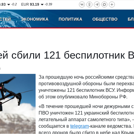
0.93
-0.2
EUR
93.19
-0.39
СТЕЙ
ЭКОНОМИКА
ПОЛИТИКА
ОБЩЕСТВО
БЛ
ей сбили 121 беспилотник 
0
За прошедшую ночь российскими средств
противовоздушной обороны были перехв
уничтожены 121 беспилотник ВСУ. Инфо
об этом опубликовало Минобороны РФ.
«В течение прошедшей ночи дежурными 
ПВО уничтожен 121 украинский беспилот
летательный аппарат самолетного типа»,
сообщается в
telegram
-канале ведомства.
всего дронов было сбито в небе над Крым