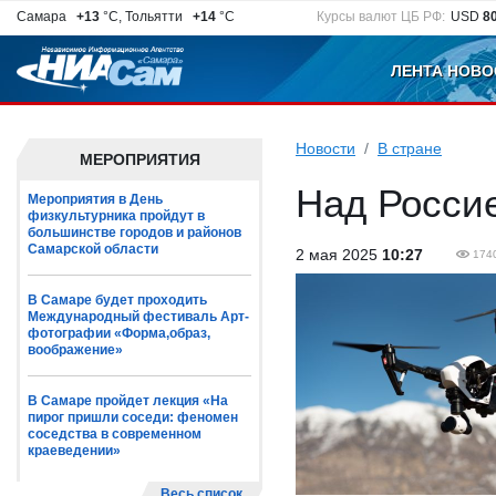
Самара
+13
°C, Тольятти
+14
°C
Курсы валют ЦБ РФ:
USD
8
ЛЕНТА НОВО
Новости
В стране
МЕРОПРИЯТИЯ
Над Росси
Мероприятия в День
физкультурника пройдут в
большинстве городов и районов
Самарской области
2 мая 2025
10:27
174
В Самаре будет проходить
Международный фестиваль Арт-
фотографии «Форма,образ,
воображение»
В Самаре пройдет лекция «На
пирог пришли соседи: феномен
соседства в современном
краеведении»
Весь список