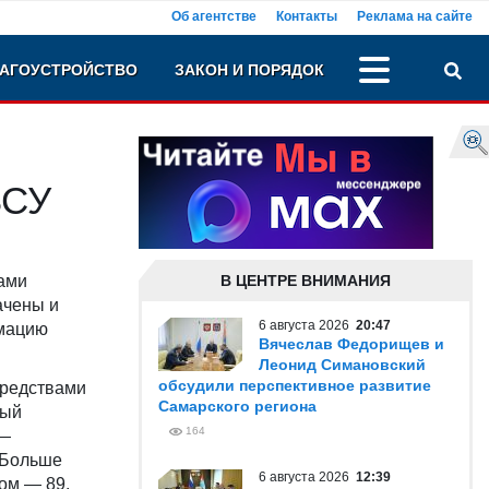
Об агентстве
Контакты
Реклама на сайте
АГОУСТРОЙСТВО
ЗАКОН И ПОРЯДОК
ВСУ
ами
В ЦЕНТРЕ ВНИМАНИЯ
ачены и
6 августа 2026
20:47
рмацию
Вячеслав Федорищев и
Леонид Симановский
обсудили перспективное развитие
средствами
Самарского региона
ный
164
 —
 Больше
6 августа 2026
12:39
ом — 89.