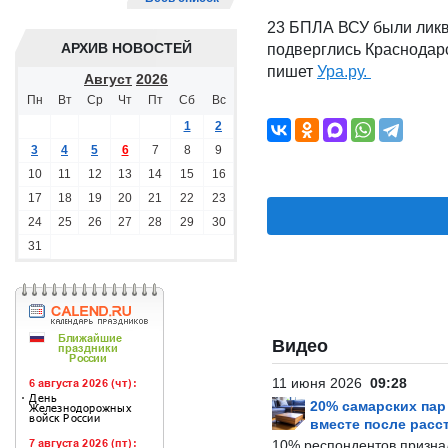
23 БПЛА ВСУ были ликв
АРХИВ НОВОСТЕЙ
подверглись Краснодарс
пишет
Ура.ру.
Август
2026
Пн
Вт
Ср
Чт
Пт
Сб
Вс
1
2
3
4
5
6
7
8
9
10
11
12
13
14
15
16
17
18
19
20
21
22
23
24
25
26
27
28
29
30
31
Видео
11 июня 2026
09:28
20% самарских па
вместе после расс
10% респондентов призна