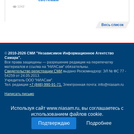
1242
Весь список
©
2010-2026 СМИ
"Независимое Информационное Агентство
Самара"
.
Все права защищены — разрешение редакции на перепечатку
материалов и ссылка на "НИАСам" обязательны.
Свидетельство регистрации СМИ
выдано Роскомнадзор: ЭЛ № ФС 77 -
54259 от 24.05.2013.
Учредитель ООО "НИАСам".
Тел. редакции
+7 (846) 990-91-71.
Электронная почта: info@niasam.ru
Написать письмо
Карта сайта
Нашли ошибку?
Используя сайт www.niasam.ru, вы соглашаетесь с
Политика конфиденциальности
использованием файлов cookie.
Согласие на обработку персональных данных
Подробнее
18+