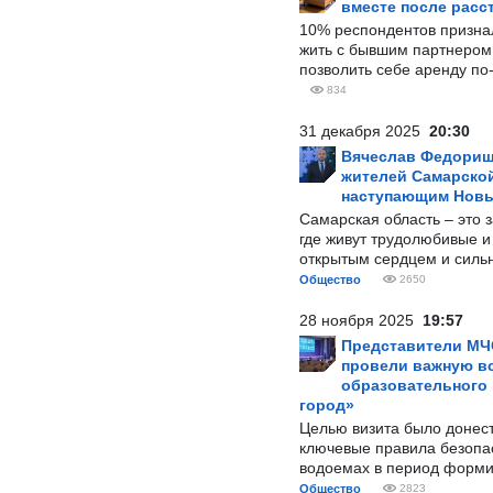
вместе после расс
10% респондентов призна
жить с бывшим партнером и
позволить себе аренду по
834
31 декабря 2025
20:30
Вячеслав Федорищ
жителей Самарской
наступающим Нов
Самарская область – это 
где живут трудолюбивые и
открытым сердцем и силь
Общество
2650
28 ноября 2025
19:57
Представители МЧ
провели важную вс
образовательного
город»
Целью визита было донес
ключевые правила безопа
водоемах в период форми
Общество
2823