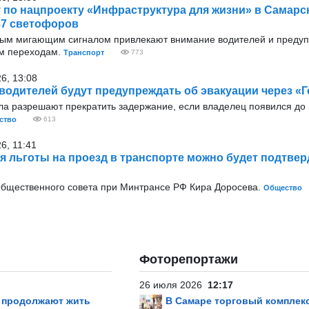
у по нацпроекту «Инфраструктура для жизни» в Самарс
37 светофоров
тым мигающим сигналом привлекают внимание водителей и преду
м переходам.
Транспорт
773
26, 13:08
водителей будут предупреждать об эвакуации через «Г
ла разрешают прекратить задержание, если владелец появился до
ство
613
6, 11:41
ря льготы на проезд в транспорте можно будет подтвер
Общественного совета при Минтрансе РФ Кира Доросева.
Общество
Фоторепортажи
26 июля 2026
12:17
р продолжают жить
В Самаре торговый комплек