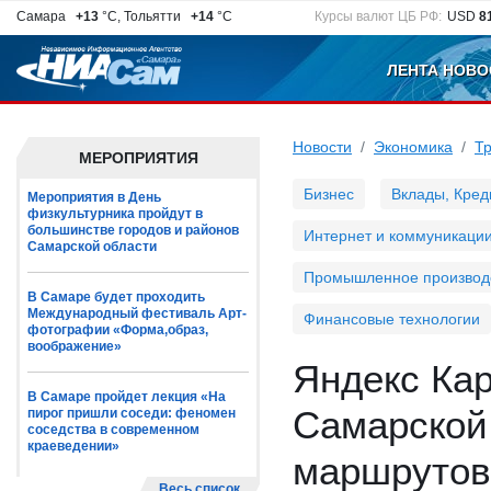
Самара
+13
°C, Тольятти
+14
°C
Курсы валют ЦБ РФ:
USD
8
ЛЕНТА НОВО
Новости
Экономика
Т
МЕРОПРИЯТИЯ
Бизнес
Вклады, Кред
Мероприятия в День
физкультурника пройдут в
большинстве городов и районов
Интернет и коммуникаци
Самарской области
Промышленное производ
В Самаре будет проходить
Международный фестиваль Арт-
Финансовые технологии
фотографии «Форма,образ,
воображение»
Яндекс Ка
В Самаре пройдет лекция «На
Самарской
пирог пришли соседи: феномен
соседства в современном
краеведении»
маршрутов
Весь список