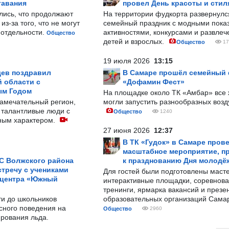
тавания
провел День красоты и стил
лись, что продолжают
На территории фудкорта развернул
з-за того, что не могут
семейный праздник с модными показ
-отдельности.
активностями, конкурсами и развле
Общество
детей и взрослых.
Общество
17
19 июля 2026
13:15
ев поздравил
В Самаре прошёл семейный
 области с
«Дофамин Фест»
ым Годом
На площадке около ТК «Амбар» вс
замечательный регион,
могли запустить разнообразных воз
 талантливые люди с
Общество
1240
ным характером.
27 июня 2026
12:37
В ТК «Гудок» в Самаре пров
масштабное мероприятие, п
С Волжского района
к празднованию Дня молодё
тречу с учениками
Для гостей были подготовлены масте
 центра «Южный
интерактивные площадки, соревнова
тренинги, ярмарка вакансий и презе
ти до школьников
образовательных организаций Сама
сного поведения на
Общество
2960
рования льда.