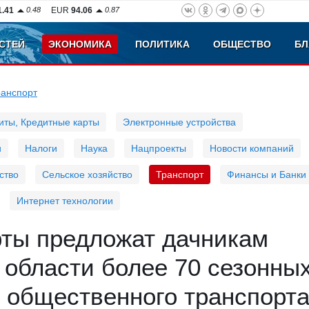
1.41
0.48
EUR
94.06
0.87
СТЕЙ
ЭКОНОМИКА
ПОЛИТИКА
ОБЩЕСТВО
БЛ
ранспорт
иты, Кредитные карты
Электронные устройства
и
Налоги
Наука
Нацпроекты
Новости компаний
ство
Сельское хозяйство
Транспорт
Финансы и Банки
Интернет технологии
рты предложат дачникам
 области более 70 сезонны
 общественного транспорт