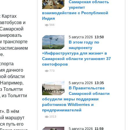
Самарская область
укрепит
взаимодействие с Республикой
 Картах
Индия
автобусов и
566
 Самарской
ланировать
5 августа 2026
13:50
м транспорте
В этом году по
нацпроекту
 расписанием
«Инфраструктура для жизни» в
е.
Самарской области установят 37
спорта
светофоров
мя дачного
773
кой области
. Например,
5 августа 2026
13:35
В Правительстве
з Тольятти
Самарской области
 из Тольятти
обсудили меры поддержки
работников Wildberries и
предпринимателей
». В нём
1013
ный маршрут
ся путь его
5 августа 2026
11:59