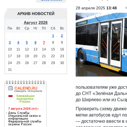
28 апреля 2025
13:48
АРХИВ НОВОСТЕЙ
Август
2026
Пн
Вт
Ср
Чт
Пт
Сб
Вс
1
2
3
4
5
6
7
8
9
10
11
12
13
14
15
16
17
18
19
20
21
22
23
24
25
26
27
28
29
30
31
пользователям уже дост
до СНТ «Зелёная Даль». 
до Ширяево или из Сыз
Проверить схему движе
метки автобусов едут п
— достаточно ввести в 