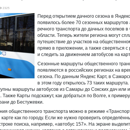
2325
Перед открытием дачного сезона в Яндекс
появилось более 70 сезонных маршрутов 
речного транспорта до дачных поселков в
области. Теперь жители региона могут сп
путешествие до участков на общественно
прямо в приложении, а также сверяться с
и следить за движением автобусов на карт
Сезонные маршруты общественного тран
появляются в российских регионах на вре
сезона. По данным Яндекс Карт, в Самарс
в этом году открылось 73 таких маршрута
упны маршруты автобусов из Самары до Сокских дач или и
Также Карты подскажут, как добраться по Волге, к примеру,
рани до Бестужевки.
ния общественного транспорта можно в режиме «Транспорт
о карте как по городу. Если же нужно проверить определён
строке поиска, например, «автобус 157». На экране выделит