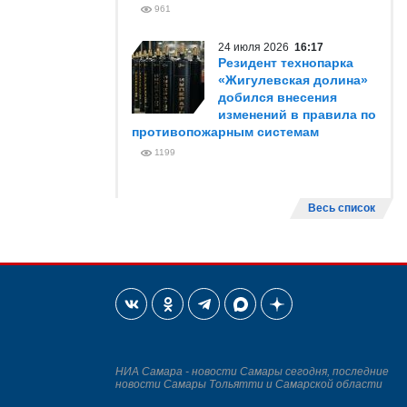
961
24 июля 2026
16:17
Резидент технопарка
«Жигулевская долина»
добился внесения
изменений в правила по
противопожарным системам
1199
Весь список
НИА Самара - новости Самары сегодня, последние
новости Самары Тольятти и Самарской области