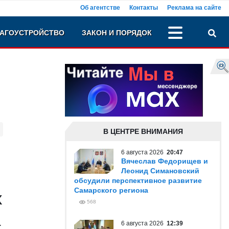
Об агентстве
Контакты
Реклама на сайте
АГОУСТРОЙСТВО
ЗАКОН И ПОРЯДОК
В ЦЕНТРЕ ВНИМАНИЯ
6 августа 2026
20:47
Вячеслав Федорищев и
Леонид Симановский
обсудили перспективное развитие
Самарского региона
х
568
а
6 августа 2026
12:39