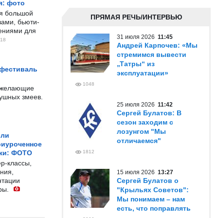
я: фото
ся большой
ПРЯМАЯ РЕЧЬ/ИНТЕРВЬЮ
ами, бьюти-
чениями для
31 июля 2026
11:45
18
Андрей Карпочев: «Мы
стремимся вывести
„Татры“ из
 фестиваль
эксплуатации»
1048
е желающие
душных змеев.
25 июля 2026
11:42
Сергей Булатов: В
сезон заходим с
лозунгом "Мы
ели
отличаемся"
риуроченное
жи: ФОТО
1812
р-классы,
ния,
15 июля 2026
13:27
нтации
Сергей Булатов о
ры.
"Крыльях Советов":
Мы понимаем – нам
есть, что поправлять