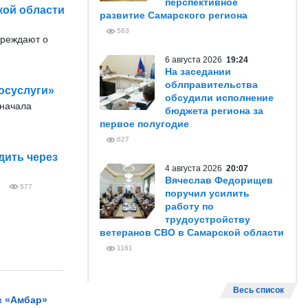
перспективное
кой области
развитие Самарского региона
563
преждают о
6 августа 2026
19:24
На заседании
облправительства
осуслуги»
обсудили исполнение
 начала
бюджета региона за
первое полугодие
627
дить через
4 августа 2026
20:07
Вячеслав Федорищев
577
поручил усилить
работу по
трудоустройству
ветеранов СВО в Самарской области
1161
Весь список
с «Амбар»