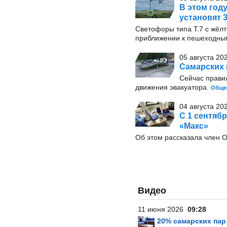
В этом год
установят 
Светофоры типа Т.7 с жёл
приближении к пешеходны
05 августа 20
Самарских 
Сейчас прави
движения эвакуатора.
Обще
04 августа 202
С 1 сентяб
«Макс»
Об этом рассказала член 
Видео
11 июня 2026
09:28
20% самарских па