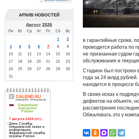
АРХИВ НОВОСТЕЙ
Август
2026
Пн
Вт
Ср
Чт
Пт
Сб
Вс
1
2
в гарантийные сроки, п
3
4
5
6
7
8
9
проводится работа по п
не признанная судом га
10
11
12
13
14
15
16
обслуживания и текущег
17
18
19
20
21
22
23
24
25
26
27
28
29
30
Стадион был построен 
31
года за 24 млрд рублей
находится в процессе б
В своих исках к подряд
дефектов на объекте, н
рассмотрения последне
Обжаловать это у компа