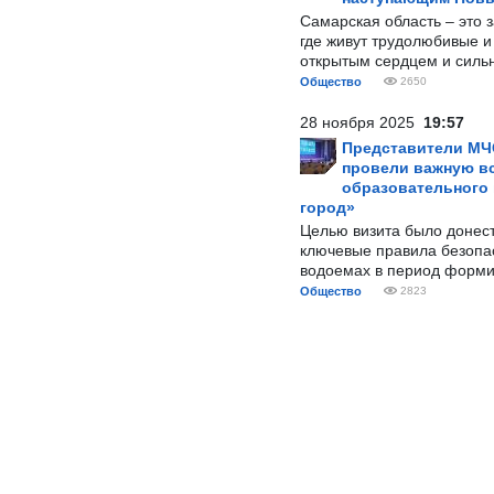
Самарская область – это 
где живут трудолюбивые и
открытым сердцем и силь
Общество
2650
28 ноября 2025
19:57
Представители МЧ
провели важную вс
образовательного
город»
Целью визита было донес
ключевые правила безопа
водоемах в период форми
Общество
2823