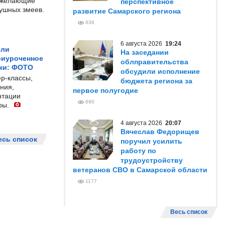
е желающие
перспективное
душных змеев.
развитие Самарского региона
636
6 августа 2026
19:24
ели
На заседании
риуроченное
облправительства
жи: ФОТО
обсудили исполнение
р-классы,
бюджета региона за
ния,
первое полугодие
нтации
690
ры.
4 августа 2026
20:07
Вячеслав Федорищев
есь список
поручил усилить
работу по
трудоустройству
ветеранов СВО в Самарской области
1177
Весь список