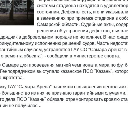
системы стадиона находятся в удовлетво
состоянии. Дефекты есть, и они указывал
в замечаниях при приемке стадиона в соб
Самарской области. Судебные акты, сод
решения об устранении дефектов, выявл
одрядчик в добровольном порядке не исполняет. В настоящ
ринудительному исполнению решений судов. Часть недоста
рантийным случаем, устраняется ГАУ СО "Самара Арена" в
о ремонта объекта", - сообщили в министерстве спорта.
в Самаре для проведения матчей чемпионата мира по футб
. Генподрядчиком выступало казанское ПСО "Казань", котор
анкротства.
чику ГАУ "Самара Арена" заявляли о выявлении нескольких
о большинство из них не признано гарантийными случаями.
го дела ПСО "Казань" обязали отремонтировать кровлю ста
нии не получилось.