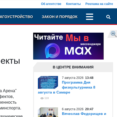
Об агентстве
Контакты
Реклама на сайте
АГОУСТРОЙСТВО
ЗАКОН И ПОРЯДОК
фекты
В ЦЕНТРЕ ВНИМАНИЯ
7 августа 2026
13:48
Программа Дня
физкультурника 8
а Арена"
августа в Самаре
фектов,
118
венность
минспорта.
6 августа 2026
20:47
Вячеслав Федорищев и
технические