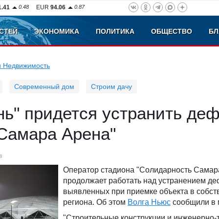
1.41
0.48
EUR
94.06
0.87
СТЕЙ
ЭКОНОМИКА
ПОЛИТИКА
ОБЩЕСТВО
БЛ
и Недвижимость
Современный дом
Строим дачу
нь" придется устранить де
"Самара Арена"
8
Оператор стадиона "Солидарность Самар
продолжает работать над устранением де
выявленных при приемке объекта в собст
региона. Об этом
Волга Ньюс
сообщили в 
"Строительные конструкции и инженерно-