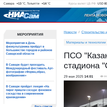
Самара
+13
°C, Тольятти
+14
°C
Курсы валют ЦБ РФ:
USD
8
ЛЕНТА НОВО
Новости
Строительство 
МЕРОПРИЯТИЯ
Материалы и технологии
Мероприятия в День
физкультурника пройдут в
большинстве городов и районов
ПСО "Каза
Самарской области
стадиона 
В Самаре будет проходить
Международный фестиваль Арт-
фотографии «Форма,образ,
воображение»
29 мая 2025
14:01
96
В Самаре пройдет лекция «На
пирог пришли соседи: феномен
соседства в современном
краеведении»
Весь список