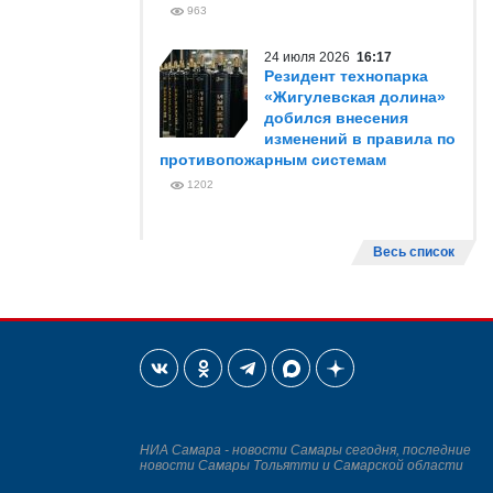
963
24 июля 2026
16:17
Резидент технопарка
«Жигулевская долина»
добился внесения
изменений в правила по
противопожарным системам
1202
Весь список
НИА Самара - новости Самары сегодня, последние
новости Самары Тольятти и Самарской области