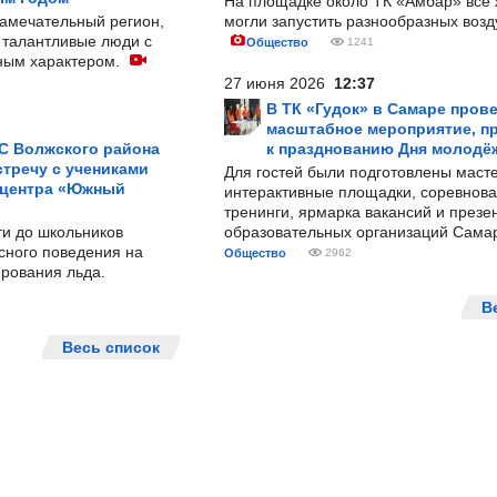
На площадке около ТК «Амбар» вс
замечательный регион,
могли запустить разнообразных воз
 талантливые люди с
Общество
1241
ным характером.
27 июня 2026
12:37
В ТК «Гудок» в Самаре пров
масштабное мероприятие, п
С Волжского района
к празднованию Дня молодё
тречу с учениками
Для гостей были подготовлены масте
 центра «Южный
интерактивные площадки, соревнова
тренинги, ярмарка вакансий и презе
ти до школьников
образовательных организаций Сама
сного поведения на
Общество
2962
рования льда.
В
Весь список