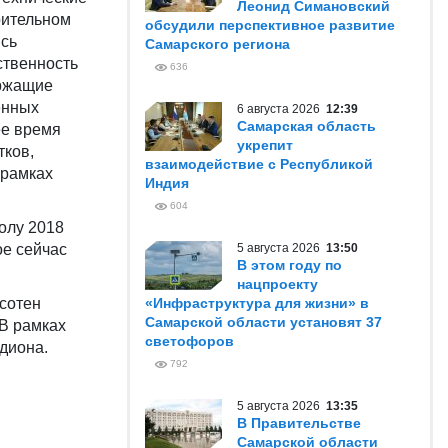
Леонид Симановский
рительном
обсудили перспективное развитие
ись
Самарского региона
ственность
636
ержащие
енных
6 августа 2026
12:39
Самарская область
ее время
укрепит
тков,
взаимодействие с Республикой
 рамках
Индия
604
олу 2018
ое сейчас
5 августа 2026
13:50
В этом году по
нацпроекту
 сотен
«Инфраструктура для жизни» в
Самарской области установят 37
 В рамках
светофоров
диона.
792
5 августа 2026
13:35
В Правительстве
Самарской области