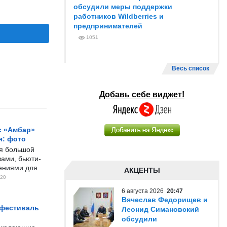
обсудили меры поддержки
работников Wildberries и
предпринимателей
1051
Весь список
Добавь себе виджет!
с «Амбар»
я: фото
ся большой
ами, бьюти-
чениями для
АКЦЕНТЫ
20
6 августа 2026
20:47
Вячеслав Федорищев и
 фестиваль
Леонид Симановский
обсудили