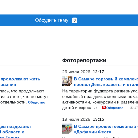
Обсудить тему
0
Фоторепортажи
26 июля 2026
12:17
р продолжают жить
В Самаре торговый комплек
тавания
провел День красоты и стил
лись, что продолжают
На территории фудкорта развернул
з-за того, что не могут
семейный праздник с модными показ
-отдельности.
активностями, конкурсами и развле
Общество
детей и взрослых.
Общество
17
19 июля 2026
13:15
ев поздравил
В Самаре прошёл семейный
 области с
«Дофамин Фест»
ым Годом