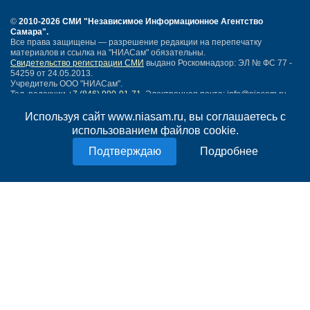
©
2010-2026 СМИ
"Независимое Информационное Агентство
Самара"
.
Все права защищены — разрешение редакции на перепечатку
материалов и ссылка на "НИАСам" обязательны.
Свидетельство регистрации СМИ
выдано Роскомнадзор: ЭЛ № ФС 77 -
54259 от 24.05.2013.
Учредитель ООО "НИАСам".
Тел. редакции
+7 (846) 990-91-71.
Электронная почта: info@niasam.ru
Написать письмо
Используя сайт www.niasam.ru, вы соглашаетесь с
Карта сайта
использованием файлов cookie.
Нашли ошибку?
Подробнее
Политика конфиденциальности
Согласие на обработку персональных данных
18+
НИА Самара - новости Самары сегодня, последние новости Самары
Тольятти и Самарской области
Создание сайта —