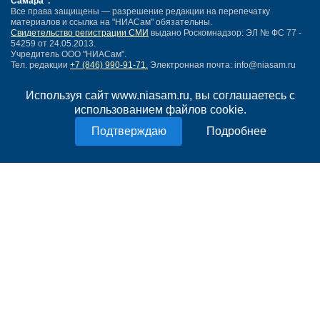
Самара"
.
Все права защищены — разрешение редакции на перепечатку
материалов и ссылка на "НИАСам" обязательны.
Свидетельство регистрации СМИ
выдано Роскомнадзор: ЭЛ № ФС 77 -
54259 от 24.05.2013.
Учредитель ООО "НИАСам".
Тел. редакции
+7 (846) 990-91-71.
Электронная почта: info@niasam.ru
Написать письмо
Используя сайт www.niasam.ru, вы соглашаетесь с
Карта сайта
использованием файлов cookie.
Нашли ошибку?
Политика конфиденциальности
Подробнее
Согласие на обработку персональных данных
18+
НИА Самара - новости Самары сегодня, последние новости Самары
Тольятти и Самарской области
Создание сайта —
mediaidea