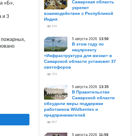
Самарская область
а «Б»,
укрепит
,
взаимодействие с Республикой
 и 3
Индия
430
 пожарных,
5 августа 2026
13:50
В этом году по
ировано
нацпроекту
«Инфраструктура для жизни» в
Самарской области установят 37
светофоров
703
5 августа 2026
13:35
В Правительстве
Самарской области
обсудили меры поддержки
работников Wildberries и
предпринимателей
867
5 августа 2026
11:59