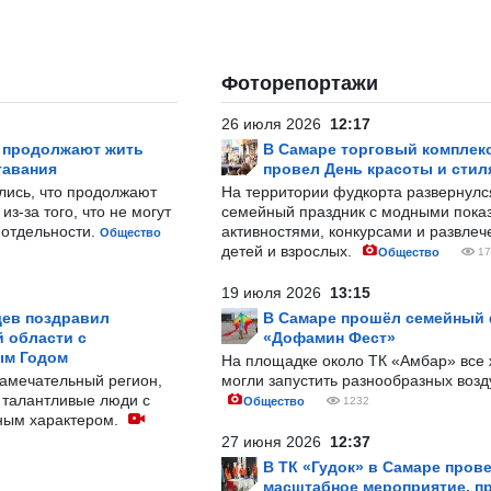
Фоторепортажи
26 июля 2026
12:17
р продолжают жить
В Самаре торговый комплек
тавания
провел День красоты и стил
лись, что продолжают
На территории фудкорта развернул
з-за того, что не могут
семейный праздник с модными показ
-отдельности.
активностями, конкурсами и развле
Общество
детей и взрослых.
Общество
17
19 июля 2026
13:15
ев поздравил
В Самаре прошёл семейный
 области с
«Дофамин Фест»
ым Годом
На площадке около ТК «Амбар» вс
замечательный регион,
могли запустить разнообразных воз
 талантливые люди с
Общество
1232
ным характером.
27 июня 2026
12:37
В ТК «Гудок» в Самаре пров
масштабное мероприятие, п