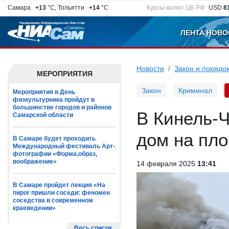
Самара
+13
°C, Тольятти
+14
°C
Курсы валют ЦБ РФ:
USD
8
ЛЕНТА НОВО
Новости
Закон и порядо
МЕРОПРИЯТИЯ
Закон
Криминал
Мероприятия в День
физкультурника пройдут в
большинстве городов и районов
В Кинель-Ч
Самарской области
дом на пло
В Самаре будет проходить
Международный фестиваль Арт-
фотографии «Форма,образ,
воображение»
14 февраля 2025
13:41
В Самаре пройдет лекция «На
пирог пришли соседи: феномен
соседства в современном
краеведении»
Весь список