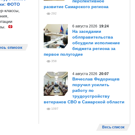
перспективное
жи: ФОТО
развитие Самарского региона
р-классы,
292
ния,
нтации
6 августа 2026
19:24
ры.
На заседании
облправительства
обсудили исполнение
есь список
бюджета региона за
первое полугодие
358
4 августа 2026
20:07
Вячеслав Федорищев
поручил усилить
работу по
трудоустройству
ветеранов СВО в Самарской области
1097
Весь список