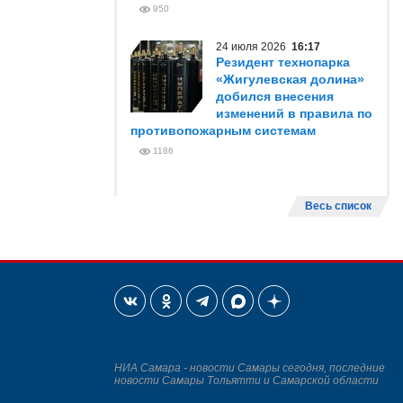
950
24 июля 2026
16:17
Резидент технопарка
«Жигулевская долина»
добился внесения
изменений в правила по
противопожарным системам
1186
Весь список
НИА Самара - новости Самары сегодня, последние
новости Самары Тольятти и Самарской области