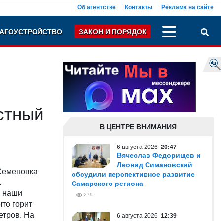
Об агентстве
Контакты
Реклама на сайте
АГОУСТРОЙСТВО
ЗАКОН И ПОРЯДОК
стный
В ЦЕНТРЕ ВНИМАНИЯ
6 августа 2026
20:47
Вячеслав Федорищев и
Леонид Симановский
 Семеновка
обсудили перспективное развитие
.
Самарского региона
и наши
279
что горит
етров. На
6 августа 2026
12:39