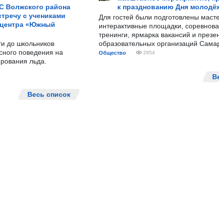
С Волжского района
к празднованию Дня молодё
тречу с учениками
Для гостей были подготовлены масте
 центра «Южный
интерактивные площадки, соревнова
тренинги, ярмарка вакансий и презе
ти до школьников
образовательных организаций Сама
сного поведения на
Общество
2954
рования льда.
В
Весь список