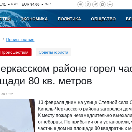
1.41
0.48
EUR
94.06
0.87
СТЕЙ
ЭКОНОМИКА
ПОЛИТИКА
ОБЩЕСТВО
БЛ
к
Происшествия
Происшествия
Советы юриста
еркасском районе горел ча
щади 80 кв. метров
1622
13 февраля днем на улице Степной села
Кинель-Черкасского района загорелся дом
К месту пожара незамедлительно выехал
огнеборцы. По прибытии они установили, 
частные дом на площади 80 квадратных м