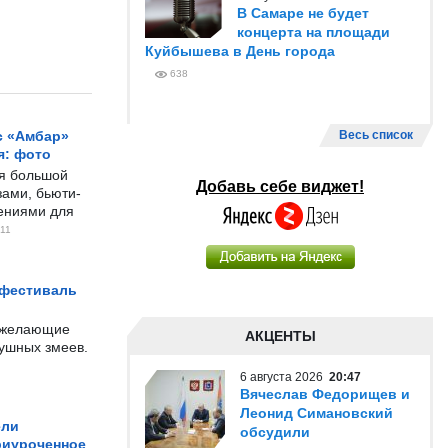
В Самаре не будет
концерта на площади
Куйбышева в День города
638
с «Амбар»
Весь список
я: фото
ся большой
Добавь себе виджет!
ами, бьюти-
чениями для
11
 фестиваль
е желающие
АКЦЕНТЫ
душных змеев.
6 августа 2026
20:47
Вячеслав Федорищев и
Леонид Симановский
ели
обсудили
риуроченное