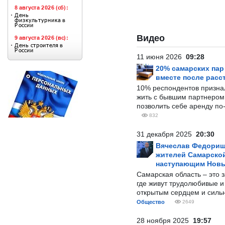
Видео
11 июня 2026
09:28
20% самарских па
вместе после расс
10% респондентов призна
жить с бывшим партнером и
позволить себе аренду по
832
31 декабря 2025
20:30
Вячеслав Федорищ
жителей Самарской
наступающим Нов
Самарская область – это 
где живут трудолюбивые и
открытым сердцем и силь
Общество
2649
28 ноября 2025
19:57