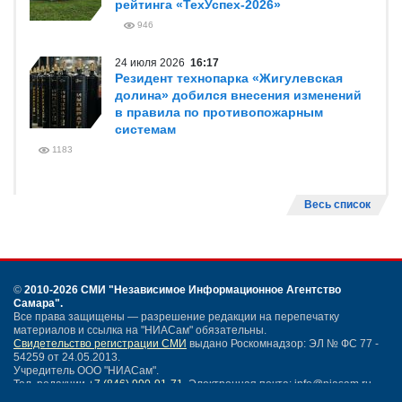
рейтинга «ТехУспех-2026»
946
24 июля 2026
16:17
Резидент технопарка «Жигулевская
долина» добился внесения изменений
в правила по противопожарным
системам
1183
Весь список
©
2010-2026 СМИ
"Независимое Информационное Агентство
Самара"
.
Все права защищены — разрешение редакции на перепечатку
материалов и ссылка на "НИАСам" обязательны.
Свидетельство регистрации СМИ
выдано Роскомнадзор: ЭЛ № ФС 77 -
54259 от 24.05.2013.
Учредитель ООО "НИАСам".
Тел. редакции
+7 (846) 990-91-71.
Электронная почта: info@niasam.ru