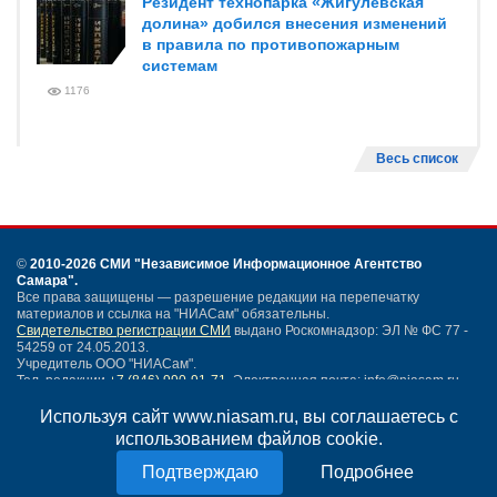
Резидент технопарка «Жигулевская
долина» добился внесения изменений
в правила по противопожарным
системам
1176
Весь список
©
2010-2026 СМИ
"Независимое Информационное Агентство
Самара"
.
Все права защищены — разрешение редакции на перепечатку
материалов и ссылка на "НИАСам" обязательны.
Свидетельство регистрации СМИ
выдано Роскомнадзор: ЭЛ № ФС 77 -
54259 от 24.05.2013.
Учредитель ООО "НИАСам".
Тел. редакции
+7 (846) 990-91-71.
Электронная почта: info@niasam.ru
Написать письмо
Используя сайт www.niasam.ru, вы соглашаетесь с
Карта сайта
использованием файлов cookie.
Нашли ошибку?
Подробнее
Политика конфиденциальности