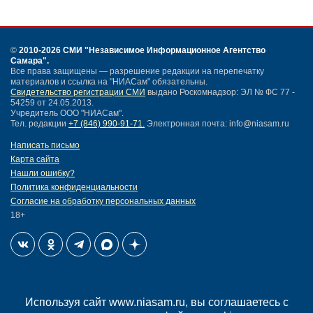
©
2010-2026 СМИ
"Независимое Информационное Агентство
Самара"
.
Все права защищены — разрешение редакции на перепечатку
материалов и ссылка на "НИАСам" обязательны.
Свидетельство регистрации СМИ
выдано Роскомнадзор: ЭЛ № ФС 77 -
54259 от 24.05.2013.
Учредитель ООО "НИАСам".
Тел. редакции
+7 (846) 990-91-71.
Электронная почта: info@niasam.ru
Написать письмо
Карта сайта
Нашли ошибку?
Политика конфиденциальности
Согласие на обработку персональных данных
18+
НИА Самара - новости Самары сегодня, последние новости Самары
Используя сайт www.niasam.ru, вы соглашаетесь с
Тольятти и Самарской области