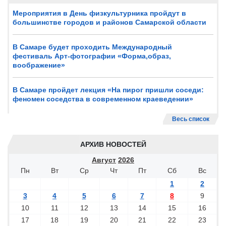
Мероприятия в День физкультурника пройдут в
большинстве городов и районов Самарской области
В Самаре будет проходить Международный
фестиваль Арт-фотографии «Форма,образ,
воображение»
В Самаре пройдет лекция «На пирог пришли соседи:
феномен соседства в современном краеведении»
Весь список
АРХИВ НОВОСТЕЙ
Август
2026
Пн
Вт
Ср
Чт
Пт
Сб
Вс
1
2
3
4
5
6
7
8
9
10
11
12
13
14
15
16
17
18
19
20
21
22
23