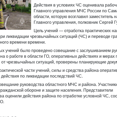
Действия в условиях ЧС оценивала рабоч
Главного управления МЧС России по Сам
области, которую возглавил заместитель 
Главного управления, полковник Сергей Г
Цель учений — отработка практических н
при ликвидации чрезвычайных ситуаций (ЧС) и переводе гр
ного времени времени.
ых учений было проведено совещание с заслушиванием р
на о работе в области ГО, оперативных действиях и мерах 
й от чрезвычайных ситуаций, проверены планирующие доку
актической части учений, силы и средства района операти
 действия по ликвидации последствий ЧС.
овещание руководства областного МЧС и района. Участник
гражданской обороне и защите населения. Представители
ва оценили действия района по отработке условной ЧС, со
О.