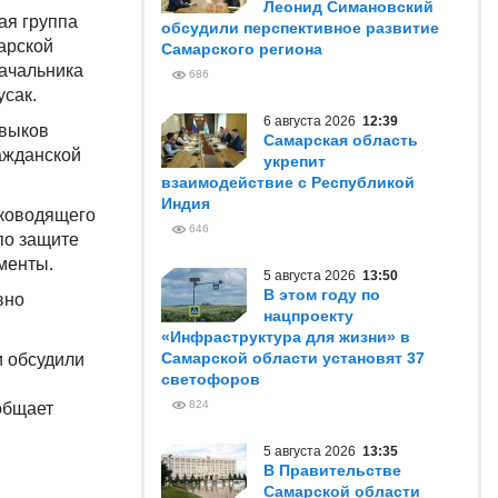
Леонид Симановский
ая группа
обсудили перспективное развитие
арской
Самарского региона
начальника
686
усак.
6 августа 2026
12:39
авыков
Самарская область
ажданской
укрепит
взаимодействие с Республикой
Индия
уководящего
646
по защите
менты.
5 августа 2026
13:50
В этом году по
вно
нацпроекту
«Инфраструктура для жизни» в
Самарской области установят 37
и обсудили
светофоров
824
общает
5 августа 2026
13:35
В Правительстве
Самарской области