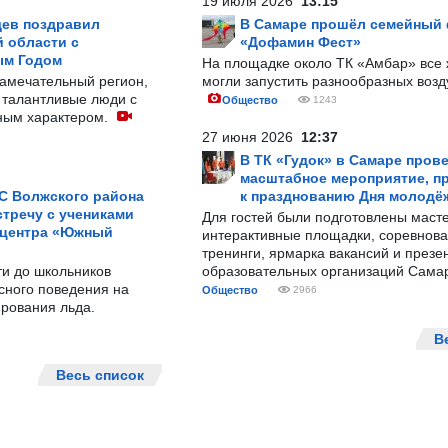
19 июля 2026
13:15
ев поздравил
В Самаре прошёл семейный
 области с
«Дофамин Фест»
ым Годом
На площадке около ТК «Амбар» вс
замечательный регион,
могли запустить разнообразных воз
 талантливые люди с
Общество
1243
ным характером.
27 июня 2026
12:37
В ТК «Гудок» в Самаре пров
масштабное мероприятие, п
С Волжского района
к празднованию Дня молодё
тречу с учениками
Для гостей были подготовлены масте
 центра «Южный
интерактивные площадки, соревнова
тренинги, ярмарка вакансий и презе
ти до школьников
образовательных организаций Сама
сного поведения на
Общество
2966
рования льда.
В
Весь список