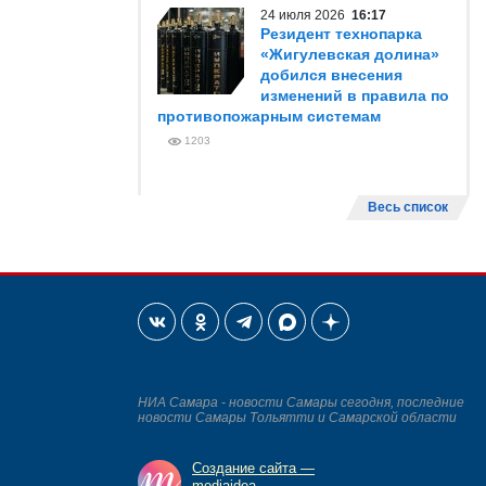
24 июля 2026
16:17
Резидент технопарка
«Жигулевская долина»
добился внесения
изменений в правила по
противопожарным системам
1203
Весь список
НИА Самара - новости Самары сегодня, последние
новости Самары Тольятти и Самарской области
Создание сайта —
mediaidea