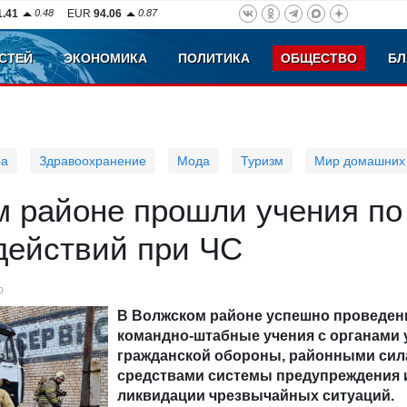
1.41
0.48
EUR
94.06
0.87
СТЕЙ
ЭКОНОМИКА
ПОЛИТИКА
ОБЩЕСТВО
БЛ
ра
Здравоохранение
Мода
Туризм
Мир домашних
м районе прошли учения по
действий при ЧС
0
В Волжском районе успешно проведе
командно-штабные учения с органами
гражданской обороны, районными сил
средствами системы предупреждения 
ликвидации чрезвычайных ситуаций.