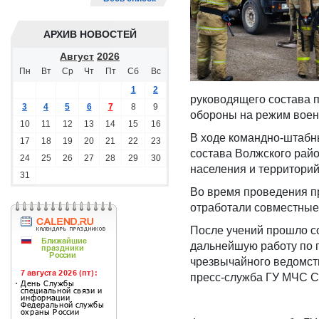
АРХИВ НОВОСТЕЙ
Август
2026
Пн
Вт
Ср
Чт
Пт
Сб
Вс
1
2
руководящего состава 
3
4
5
6
7
8
9
обороны на режим воен
10
11
12
13
14
15
16
В ходе командно-штабн
17
18
19
20
21
22
23
состава Волжского райо
24
25
26
27
28
29
30
населения и территори
31
Во время проведения пр
отработали совместные
После учений прошло с
дальнейшую работу по 
чрезвычайного ведомст
пресс-служба ГУ МЧС С