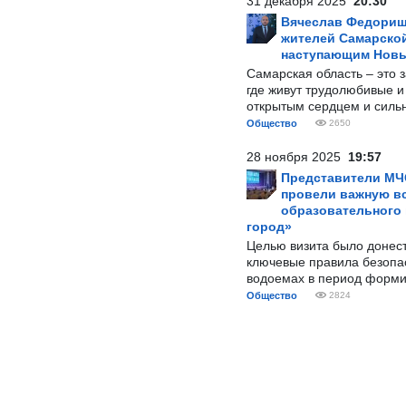
31 декабря 2025
20:30
Вячеслав Федорищ
жителей Самарской
наступающим Нов
Самарская область – это 
где живут трудолюбивые и
открытым сердцем и силь
Общество
2650
28 ноября 2025
19:57
Представители МЧ
провели важную вс
образовательного
город»
Целью визита было донес
ключевые правила безопа
водоемах в период форми
Общество
2824