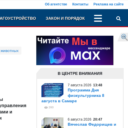
Об агентстве
Контакты
Реклама на сайте
АГОУСТРОЙСТВО
ЗАКОН И ПОРЯДОК
 животных
В ЦЕНТРЕ ВНИМАНИЯ
7 августа 2026
13:48
Программа Дня
физкультурника 8
ны
августа в Самаре
 управления
260
ами и
и
6 августа 2026
20:47
Вячеслав Федорищев и