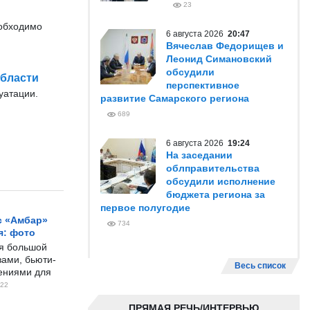
23
еобходимо
6 августа 2026
20:47
Вячеслав Федорищев и
Леонид Симановский
обсудили
области
перспективное
уатации.
развитие Самарского региона
689
6 августа 2026
19:24
На заседании
облправительства
обсудили исполнение
бюджета региона за
первое полугодие
с «Амбар»
734
я: фото
ся большой
ами, бьюти-
Весь список
чениями для
22
ПРЯМАЯ РЕЧЬ/ИНТЕРВЬЮ