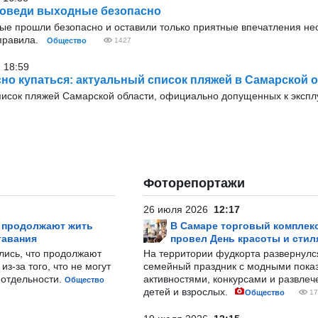
роведи выходные безопасно
ые прошли безопасно и оставили только приятные впечатления н
 правила.
Общество
1427
 18:59
сно купаться: актуальный список пляжей в Самарской 
писок пляжей Самарской области, официально допущенных к экспл
Фоторепортажи
26 июля 2026
12:17
р продолжают жить
В Самаре торговый комплек
тавания
провел День красоты и стил
лись, что продолжают
На территории фудкорта развернул
з-за того, что не могут
семейный праздник с модными показ
-отдельности.
активностями, конкурсами и развле
Общество
детей и взрослых.
Общество
17