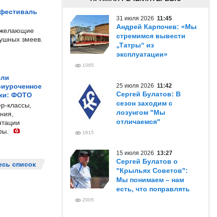
 фестиваль
31 июля 2026
11:45
Андрей Карпочев: «Мы
е желающие
стремимся вывести
душных змеев.
„Татры“ из
эксплуатации»
1065
ели
риуроченное
25 июля 2026
11:42
Сергей Булатов: В
жи: ФОТО
сезон заходим с
р-классы,
лозунгом "Мы
ния,
отличаемся"
нтации
ры.
1815
15 июля 2026
13:27
Сергей Булатов о
есь список
"Крыльях Советов":
Мы понимаем – нам
есть, что поправлять
2005