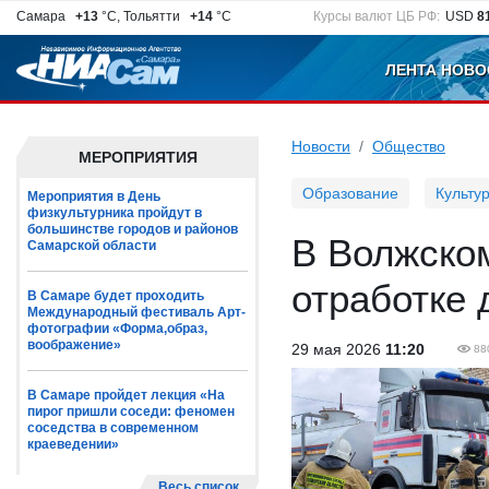
Самара
+13
°C, Тольятти
+14
°C
Курсы валют ЦБ РФ:
USD
8
ЛЕНТА НОВО
Новости
Общество
МЕРОПРИЯТИЯ
Образование
Культу
Мероприятия в День
физкультурника пройдут в
большинстве городов и районов
В Волжско
Самарской области
отработке 
В Самаре будет проходить
Международный фестиваль Арт-
фотографии «Форма,образ,
воображение»
29 мая 2026
11:20
88
В Самаре пройдет лекция «На
пирог пришли соседи: феномен
соседства в современном
краеведении»
Весь список