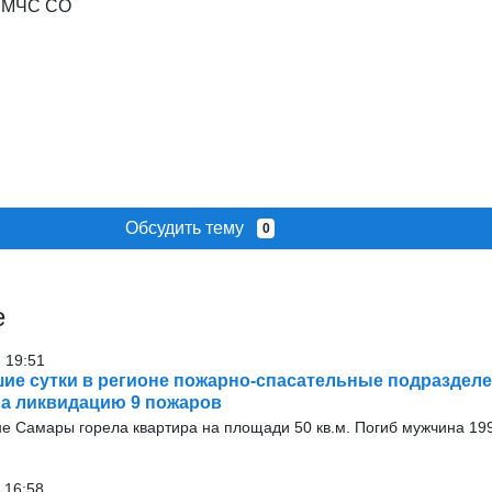
У МЧС СО
Обсудить тему
0
е
 19:51
ие сутки в регионе пожарно-спасательные подраздел
а ликвидацию 9 пожаров
 Самары горела квартира на площади 50 кв.м. Погиб мужчина 1991
 16:58