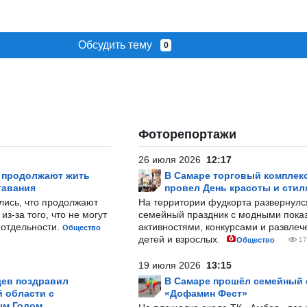
Обсудить тему
0
Фоторепортажи
26 июля 2026
12:17
р продолжают жить
В Самаре торговый комплек
тавания
провел День красоты и стил
лись, что продолжают
На территории фудкорта развернул
з-за того, что не могут
семейный праздник с модными показ
-отдельности.
активностями, конкурсами и развле
Общество
детей и взрослых.
Общество
17
19 июля 2026
13:15
ев поздравил
В Самаре прошёл семейный
 области с
«Дофамин Фест»
ым Годом