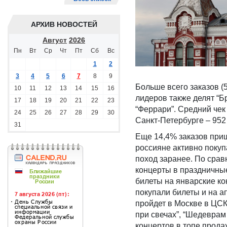
АРХИВ НОВОСТЕЙ
Август
2026
Пн
Вт
Ср
Чт
Пт
Сб
Вс
1
2
3
4
5
6
7
8
9
Больше всего заказов (5
10
11
12
13
14
15
16
лидеров также делят “Бр
17
18
19
20
21
22
23
“Феррари”. Средний чек 
24
25
26
27
28
29
30
Санкт-Петербурге – 952
31
Еще 14,4% заказов приш
россияне активно покуп
поход заранее. По сра
концерты в праздничные 
билеты на январские к
покупали билеты и на а
пройдет в Москве в ЦСК
при свечах”, “Шедеврам
концертов в топе прода