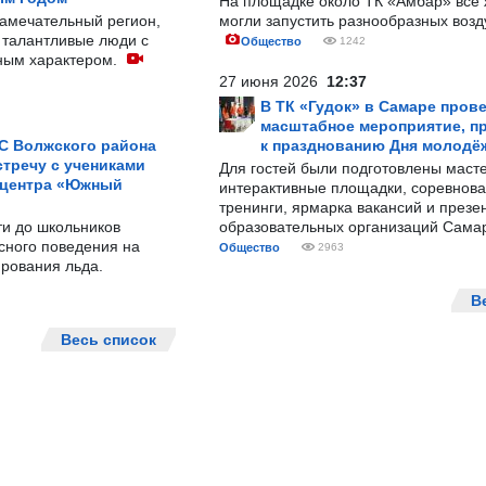
На площадке около ТК «Амбар» вс
замечательный регион,
могли запустить разнообразных воз
 талантливые люди с
Общество
1242
ным характером.
27 июня 2026
12:37
В ТК «Гудок» в Самаре пров
масштабное мероприятие, п
С Волжского района
к празднованию Дня молодё
тречу с учениками
Для гостей были подготовлены масте
 центра «Южный
интерактивные площадки, соревнова
тренинги, ярмарка вакансий и презе
ти до школьников
образовательных организаций Сама
сного поведения на
Общество
2963
рования льда.
В
Весь список