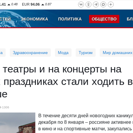
1.41
0.48
EUR
94.06
0.87
СТЕЙ
ЭКОНОМИКА
ПОЛИТИКА
ОБЩЕСТВО
БЛ
ра
Здравоохранение
Мода
Туризм
Мир домашних
театры и на концерты на
 праздниках стали ходить в
ше
1306
В течение десяти дней новогодних каникул
декабря по 8 января – россияне активнее
в кино и на спортивные матчи, закупались