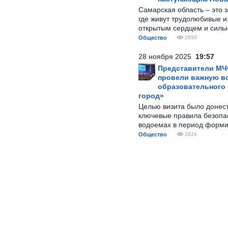
Самарская область – это 
где живут трудолюбивые и
открытым сердцем и силь
Общество
2650
28 ноября 2025
19:57
Представители МЧ
провели важную вс
образовательного
город»
Целью визита было донес
ключевые правила безопа
водоемах в период форми
Общество
2824