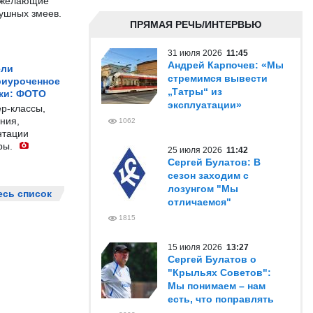
е желающие
душных змеев.
ПРЯМАЯ РЕЧЬ/ИНТЕРВЬЮ
31 июля 2026
11:45
Андрей Карпочев: «Мы
ели
стремимся вывести
риуроченное
„Татры“ из
жи: ФОТО
эксплуатации»
р-классы,
ния,
1062
нтации
ры.
25 июля 2026
11:42
Сергей Булатов: В
сезон заходим с
лозунгом "Мы
есь список
отличаемся"
1815
15 июля 2026
13:27
Сергей Булатов о
"Крыльях Советов":
Мы понимаем – нам
есть, что поправлять