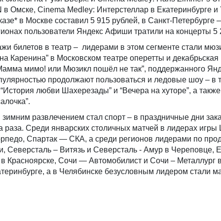
 Омске, Cinema Medley: Интерстеллар в Екатеринбурге и 
азе* в Москве составил 5 915 рублей, в Санкт-Петербурге –
гионах пользователи Яндекс Афиши тратили на концерты 5 
ажи билетов в театр – лидерами в этом сегменте стали мюз
“Анна Каренина” в Московском театре оперетты и декабрьска
Мамма мимо! или Мюзикл пошёл не так”, поддержанного Я
опулярностью продолжают пользоваться и ледовые шоу – в 
“История любви Шахерезады” и “Вечера на хуторе”, а такж
алочка”.
зимним развлечением стал спорт – в праздничные дни зака
а раза. Среди январских столичных матчей в лидерах игр
орпедо, Спартак — СКА, а среди регионов лидерами по про
и, Северсталь – Витязь и Северсталь - Амур в Череповце, Е
в Красноярске, Сочи — Автомобилист и Сочи – Металлург в
теринбурге, а в Челябинске безусловным лидером стали м