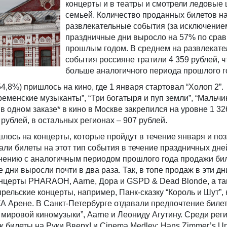
концерты и в театры и смотрели ледовые 
семьей. Количество проданных билетов н
развлекательные события (за исключением
праздничные дни выросло на 57% по сра
прошлым годом. В среднем на развлекат
события россияне тратили 4 359 рублей, ч
больше аналогичного периода прошлого 
4,8%) пришлось на кино, где 1 января стартовал “Холоп 2”.
еменские музыканты”, “Три богатыря и пуп земли”, “Мальчик
в одном заказе* в кино в Москве закрепился на уровне 1 32
 рублей, в остальных регионах – 907 рублей.
лось на концерты, которые пройдут в течение января и поз
али билеты на этот тип события в течение праздничных дне
внению с аналогичным периодом прошлого года продажи би
дни выросли почти в два раза. Так, в топе продаж в эти дн
онцерты PHARAOH, Aarne, Дора и GSPD & Dead Blonde, а та
прельские концерты, например, Панк-сказку “Король и Шут”,
А Арене. В Санкт-Петербурге отдавали предпочтение билет
 мировой киномузыки”, Aarne и Леониду Агутину. Среди ре
ж билеты на Руки Вверх! и Cinema Medley: Hans Zimmer’s Un