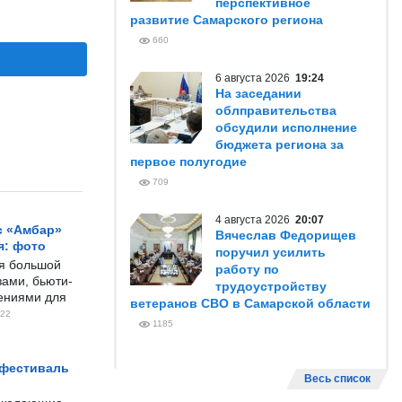
перспективное
развитие Самарского региона
660
6 августа 2026
19:24
На заседании
облправительства
обсудили исполнение
бюджета региона за
первое полугодие
709
4 августа 2026
20:07
с «Амбар»
Вячеслав Федорищев
я: фото
поручил усилить
ся большой
работу по
ами, бьюти-
трудоустройству
чениями для
ветеранов СВО в Самарской области
22
1185
 фестиваль
Весь список