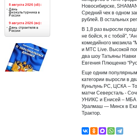
Новосибирске, SHAMAN в
Средний чек в одном зак
рублей. В остальных ре
В 1,8 раз выросли прод
не бойся, я с тобой”, 
комедийного мюзикла “
и МТС Live. Высокой п
два шоу Татьяны Навки 
Евгения Плющенко “Рус
Еще одним популярным 
категории выросли в дв
Куньлунь РС, ЦСКА – Т
матчи Северсталь - Соч
УНИКС и Енисей – МБА 
Уралмаш — Минск в Ека
Трактор.