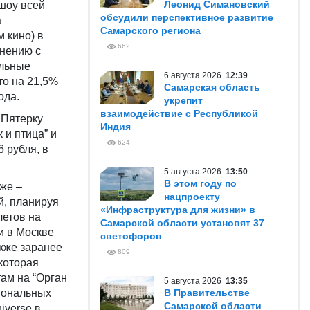
Леонид Симановский
шоу всей
обсудили перспективное развитие
а
Самарского региона
 кино) в
662
внению с
ельные
6 августа 2026
12:39
то на 21,5%
Самарская область
года.
укрепит
взаимодействие с Республикой
 Пятерку
Индия
 и птица” и
624
6 рубля, в
5 августа 2026
13:50
В этом году по
же –
нацпроекту
й, планируя
«Инфраструктура для жизни» в
летов на
Самарской области установят 37
и в Москве
светофоров
кже заранее
809
 которая
ам на “Орган
5 августа 2026
13:35
гиональных
В Правительстве
Самарской области
iverse в