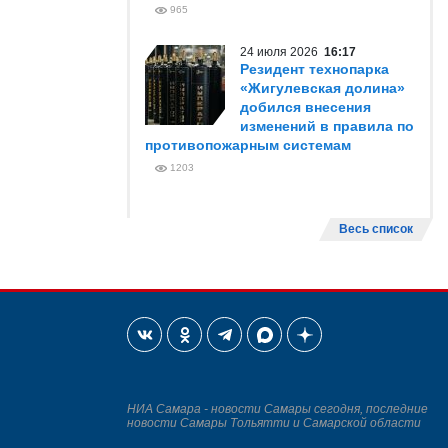
965
24 июля 2026
16:17
Резидент технопарка
«Жигулевская долина»
добился внесения
изменений в правила по
противопожарным системам
1203
Весь список
НИА Самара - новости Самары сегодня, последние
новости Самары Тольятти и Самарской области