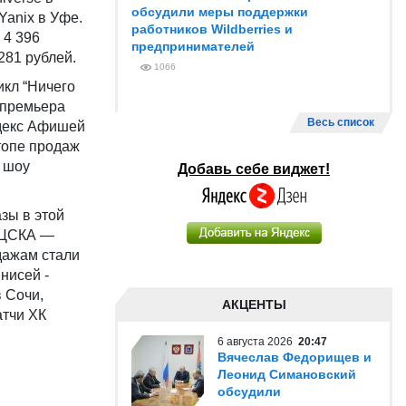
обсудили меры поддержки
Yanix в Уфе.
работников Wildberries и
 4 396
предпринимателей
281 рублей.
1066
икл “Ничего
я премьера
Весь список
ндекс Афишей
топе продаж
е шоу
Добавь себе виджет!
зы в этой
ы ЦСКА —
дажам стали
нисей -
 Сочи,
АКЦЕНТЫ
атчи ХК
6 августа 2026
20:47
Вячеслав Федорищев и
Леонид Симановский
обсудили