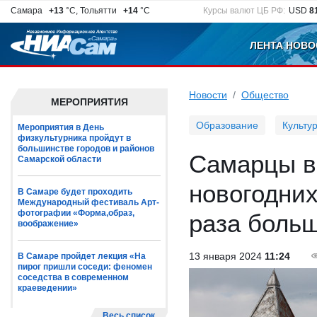
Самара
+13
°C, Тольятти
+14
°C
Курсы валют ЦБ РФ:
USD
8
ЛЕНТА НОВО
Новости
Общество
МЕРОПРИЯТИЯ
Образование
Культу
Мероприятия в День
физкультурника пройдут в
большинстве городов и районов
Самарцы в 
Самарской области
новогодних
В Самаре будет проходить
Международный фестиваль Арт-
фотографии «Форма,образ,
раза боль
воображение»
13 января 2024
11:24
В Самаре пройдет лекция «На
пирог пришли соседи: феномен
соседства в современном
краеведении»
Весь список