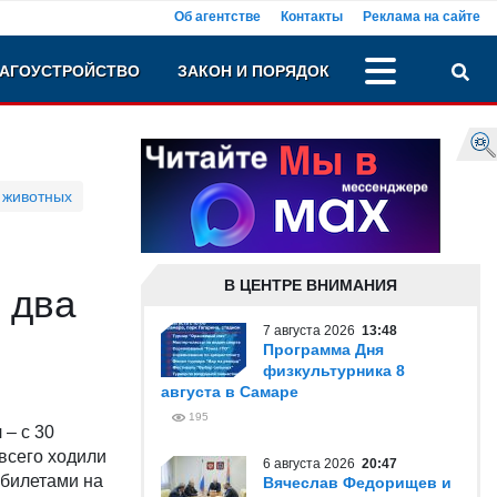
Об агентстве
Контакты
Реклама на сайте
АГОУСТРОЙСТВО
ЗАКОН И ПОРЯДОК
 животных
В ЦЕНТРЕ ВНИМАНИЯ
 два
7 августа 2026
13:48
Программа Дня
физкультурника 8
августа в Самаре
195
 – с 30
 всего ходили
6 августа 2026
20:47
 билетами на
Вячеслав Федорищев и