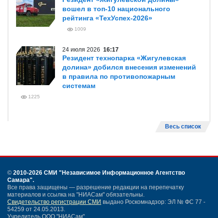
вошел в топ-10 национального
рейтинга «ТехУспех-2026»
1009
24 июля 2026
16:17
Резидент технопарка «Жигулевская
долина» добился внесения изменений
в правила по противопожарным
системам
1225
Весь список
©
2010-2026 СМИ
"Независимое Информационное Агентство
Самара"
.
Все права защищены — разрешение редакции на перепечатку
материалов и ссылка на "НИАСам" обязательны.
Свидетельство регистрации СМИ
выдано Роскомнадзор: ЭЛ № ФС 77 -
54259 от 24.05.2013.
Учредитель ООО "НИАСам".