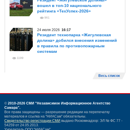
Резидент «Жигулевской долины»
вошел в топ-10 национального
рейтинга «ТехУспех-2026»
961
24 июля 2026
16:17
Резидент технопарка «Жигулевская
долина» добился внесения изменений
в правила по противопожарным
системам
1199
Весь список
©
2010-2026 СМИ
"Независимое Информационное Агентство
Самара"
.
Все права защищены — разрешение редакции на перепечатку
материалов и ссылка на "НИАСам" обязательны.
Свидетельство регистрации СМИ
выдано Роскомнадзор: ЭЛ № ФС 77 -
54259 от 24.05.2013.
Учредитель ООО "НИАСам".