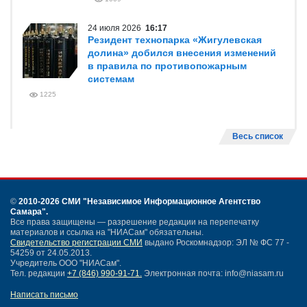
24 июля 2026
16:17
Резидент технопарка «Жигулевская
долина» добился внесения изменений
в правила по противопожарным
системам
1225
Весь список
©
2010-2026 СМИ
"Независимое Информационное Агентство
Самара"
.
Все права защищены — разрешение редакции на перепечатку
материалов и ссылка на "НИАСам" обязательны.
Свидетельство регистрации СМИ
выдано Роскомнадзор: ЭЛ № ФС 77 -
54259 от 24.05.2013.
Учредитель ООО "НИАСам".
Тел. редакции
+7 (846) 990-91-71.
Электронная почта: info@niasam.ru
Написать письмо