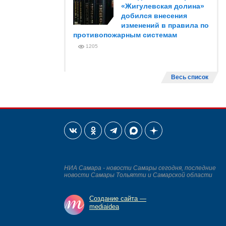
«Жигулевская долина»
добился внесения
изменений в правила по
противопожарным системам
1205
Весь список
НИА Самара - новости Самары сегодня, последние
новости Самары Тольятти и Самарской области
Создание сайта —
mediaidea