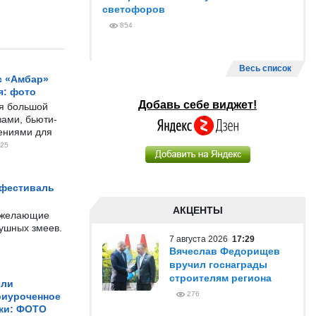
светофоров
854
Весь список
с «Амбар»
я: фото
Добавь себе виджет!
ся большой
ами, бьюти-
чениями для
25
 фестиваль
АКЦЕНТЫ
е желающие
душных змеев.
7 августа 2026
17:29
Вячеслав Федорищев
вручил госнаграды
строителям региона
ели
276
риуроченное
жи: ФОТО