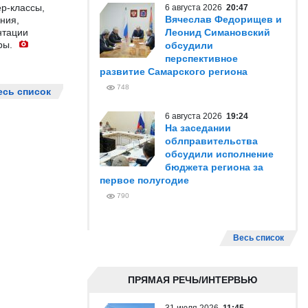
р-классы,
6 августа 2026
20:47
Вячеслав Федорищев и
ния,
нтации
Леонид Симановский
ры.
обсудили
перспективное
развитие Самарского региона
748
есь список
6 августа 2026
19:24
На заседании
облправительства
обсудили исполнение
бюджета региона за
первое полугодие
790
Весь список
ПРЯМАЯ РЕЧЬ/ИНТЕРВЬЮ