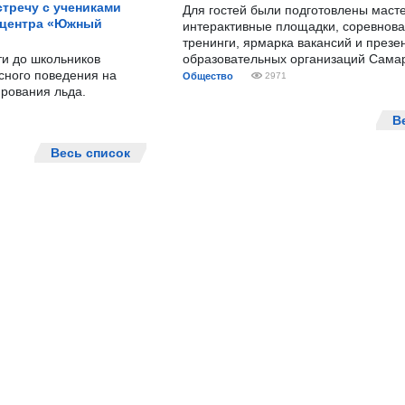
тречу с учениками
Для гостей были подготовлены масте
 центра «Южный
интерактивные площадки, соревнова
тренинги, ярмарка вакансий и презе
ти до школьников
образовательных организаций Сама
сного поведения на
Общество
2971
рования льда.
В
Весь список