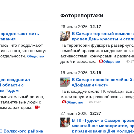
Фоторепортажи
26 июля 2026
12:17
р продолжают жить
В Самаре торговый комплек
тавания
провел День красоты и стил
лись, что продолжают
На территории фудкорта развернул
з-за того, что не могут
семейный праздник с модными показ
-отдельности.
активностями, конкурсами и развле
Общество
детей и взрослых.
Общество
17
19 июля 2026
13:15
ев поздравил
В Самаре прошёл семейный
 области с
«Дофамин Фест»
ым Годом
На площадке около ТК «Амбар» вс
замечательный регион,
могли запустить разнообразных воз
 талантливые люди с
Общество
1247
ным характером.
27 июня 2026
12:37
В ТК «Гудок» в Самаре пров
масштабное мероприятие, п
С Волжского района
к празднованию Дня молодё