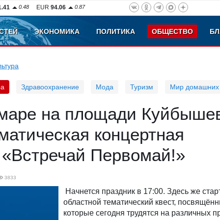
1.41
0.48
EUR
94.06
0.87
СТЕЙ
ЭКОНОМИКА
ПОЛИТИКА
ОБЩЕСТВО
БЛ
льтура
ра
Здравоохранение
Мода
Туризм
Мир домашних
амаре на площади Куйбыше
матическая концертная
 «Встречай Первомай!»
3833
Начнется праздник в 17:00. Здесь же стар
областной тематический квест, посвящён
которые сегодня трудятся на различных 