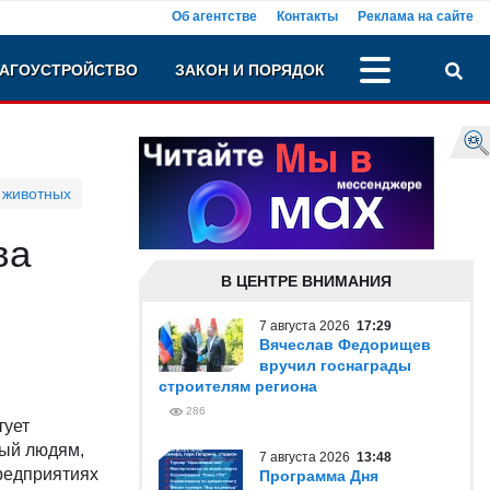
Об агентстве
Контакты
Реклама на сайте
АГОУСТРОЙСТВО
ЗАКОН И ПОРЯДОК
 животных
ва
В ЦЕНТРЕ ВНИМАНИЯ
7 августа 2026
17:29
Вячеслав Федорищев
вручил госнаграды
строителям региона
286
тует
ный людям,
7 августа 2026
13:48
предприятиях
Программа Дня