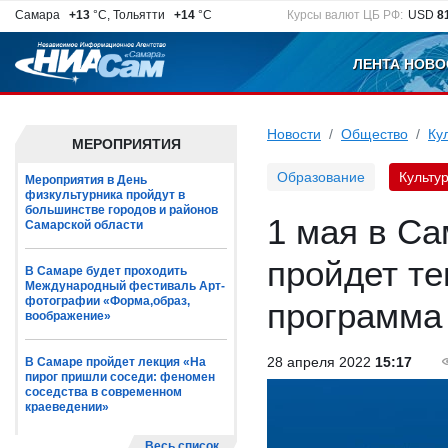
Самара
+13
°C, Тольятти
+14
°C
Курсы валют ЦБ РФ:
USD
8
ЛЕНТА НОВО
Новости
Общество
Ку
МЕРОПРИЯТИЯ
Образование
Культу
Мероприятия в День
физкультурника пройдут в
большинстве городов и районов
1 мая в С
Самарской области
пройдет те
В Самаре будет проходить
Международный фестиваль Арт-
фотографии «Форма,образ,
программа
воображение»
28 апреля 2022
15:17
В Самаре пройдет лекция «На
пирог пришли соседи: феномен
соседства в современном
краеведении»
Весь список