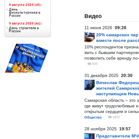
Видео
11 июня 2026
09:28
20% самарских па
вместе после расс
10% респондентов призна
жить с бывшим партнером и
позволить себе аренду по
835
31 декабря 2025
20:30
Вячеслав Федорищ
жителей Самарской
наступающим Нов
Самарская область – это 
где живут трудолюбивые и
открытым сердцем и силь
Общество
2652
28 ноября 2025
19:57
Представители МЧ