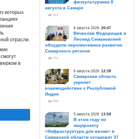
физкультурника 8
августа в Самаре
из которых
393
танциях
овения
6 августа 2026
20:47
ль
Вячеслав Федорищев и
Леонид Симановский
иной отрасли.
обсудили перспективное развитие
ские
Самарского региона
 смогут
752
рверком в
6 августа 2026
12:39
Самарская область
укрепит
взаимодействие с Республикой
Индия
689
5 августа 2026
13:50
В этом году по
нацпроекту
«Инфраструктура для жизни» в
Самарской области установят 37