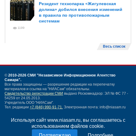
Резидент технопарка «Жигулевская
долина» добился внесения изменений
в правила по противопожарным
системам
1199
Весь список
©
2010-2026 СМИ
"Независимое Информационное Агентство
Самара"
.
Все права защищены — разрешение редакции на перепечатку
материалов и ссылка на "НИАСам" обязательны.
Свидетельство регистрации СМИ
выдано Роскомнадзор: ЭЛ № ФС 77 -
54259 от 24.05.2013.
Учредитель ООО "НИАСам".
Тел. редакции
+7 (846) 990-91-71.
Электронная почта: info@niasam.ru
Написать письмо
Используя сайт www.niasam.ru, вы соглашаетесь с
Карта сайта
использованием файлов cookie.
Нашли ошибку?
Политика конфиденциальности
Подробнее