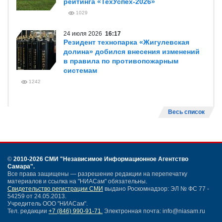
рейтинга «ТехУспех-2026»
1029
24 июля 2026
16:17
Резидент технопарка «Жигулевская
долина» добился внесения изменений
в правила по противопожарным
системам
1242
Весь список
©
2010-2026 СМИ
"Независимое Информационное Агентство
Самара"
.
Все права защищены — разрешение редакции на перепечатку
материалов и ссылка на "НИАСам" обязательны.
Свидетельство регистрации СМИ
выдано Роскомнадзор: ЭЛ № ФС 77 -
54259 от 24.05.2013.
Учредитель ООО "НИАСам".
Тел. редакции
+7 (846) 990-91-71.
Электронная почта: info@niasam.ru